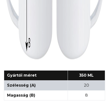
Gyártói méret
350 ML
Szélesség (A)
20
Magasság (B)
8