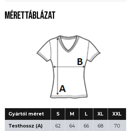
MÉRETTÁBLÁZAT
Gyártói méret
S
M
L
XL
XXL
Testhossz (A)
62
64
66
68
70