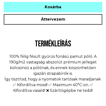
Kosárba
Áttervezem
TERMÉKLEÍRÁS
100% félig fésült gyűrűs fonású pamut póló. A
190g/m2 vastagság abszolút prémium jelleget
kölcsönöz a pólónak, és ennek köszönhetően
igazán strapabírók is.
Így tisztítsd, hogy a nyomatok tartósak maradjanak:
✅ Kifordítva mosd! ✅ Maximum 40°C-on. ✅
Kifordítva vasald! ❌ Szárítógépbe ne tedd!