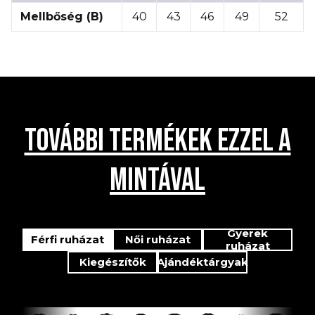
Mellbőség (B)
40
43
46
49
52
TOVÁBBI TERMÉKEK EZZEL A
MINTÁVAL
Gyerek
Férfi ruházat
Női ruházat
ruházat
Kiegészítők
Ajándéktárgyak