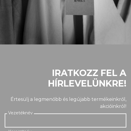
IRATKOZZ FEL A
HÍRLEVELÜNKRE!
Értesülj a legmenőbb és legújabb termékeinkről,
akcióinkról!