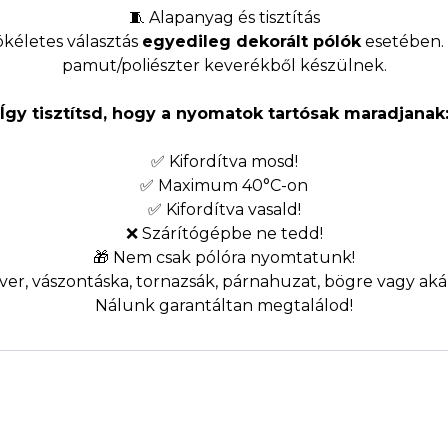
🧵 Alapanyag és tisztítás
kéletes választás
egyedileg dekorált pólók
esetében. 
pamut/poliészter keverékből készülnek.
Így tisztítsd, hogy a nyomatok tartósak maradjanak
✅ Kifordítva mosd!
✅ Maximum 40°C-on
✅ Kifordítva vasald!
❌ Szárítógépbe ne tedd!
🎁 Nem csak pólóra nyomtatunk!
er, vászontáska, tornazsák, párnahuzat, bögre vagy akár
Nálunk garantáltan megtalálod!