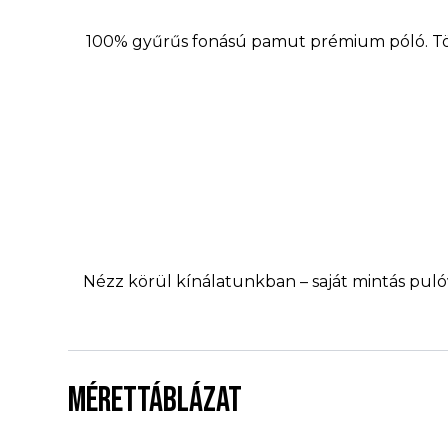
100% gyűrűs fonású pamut prémium póló. Tö
Nézz körül kínálatunkban – saját mintás pulóv
MÉRETTÁBLÁZAT