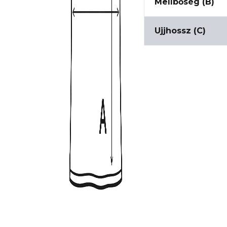
Mellbőség (B)
Ujjhossz (C)