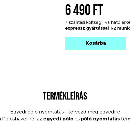
6 490 FT
+ szállítási költség | várható é
expressz gyártással 1-2 mun
Kosárba
TERMÉKLEÍRÁS
Egyedi póló nyomtatás – tervezd meg egyedire
 a Pólóshavernél az
egyedi póló
és
póló nyomtatás
tény