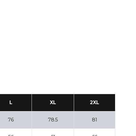
L
XL
2XL
76
78.5
81