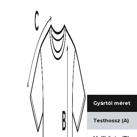
Gyártói méret
Testhossz (A)