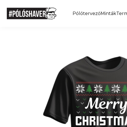
Pólótervező
Minták
Ter