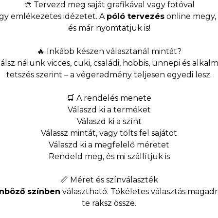
🎨 Tervezd meg saját grafikával vagy fotóval
egy emlékezetes idézetet. A
póló tervezés
online megy, p
és már nyomtatjuk is!
🔥 Inkább készen választanál mintát?
álsz nálunk vicces, cuki, családi, hobbis, ünnepi és alka
tetszés szerint – a végeredmény teljesen egyedi lesz.
🛒 A rendelés menete
Válaszd ki a terméket
Válaszd ki a színt
Válassz mintát, vagy tölts fel sajátot
Válaszd ki a megfelelő méretet
Rendeld meg, és mi szállítjuk is
📏 Méret és színválaszték
önböző színben
választható. Tökéletes választás magadn
te raksz össze.