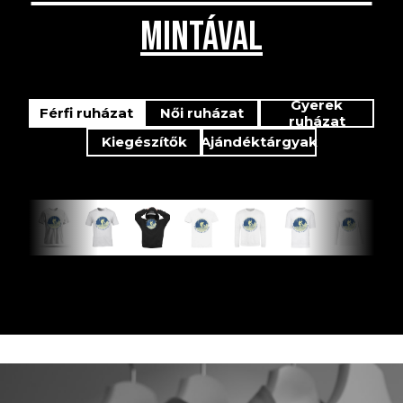
MINTÁVAL
Gyerek
Férfi ruházat
Női ruházat
ruházat
Kiegészítők
Ajándéktárgyak