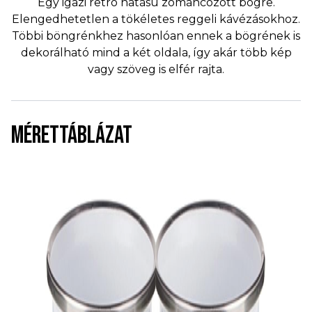
Egy igazi retro hatású zománcozott bögre.
Elengedhetetlen a tökéletes reggeli kávézásokhoz.
Többi böngrénkhez hasonlóan ennek a bögrének is
dekorálható mind a két oldala, így akár több kép
vagy szöveg is elfér rajta.
MÉRETTÁBLÁZAT