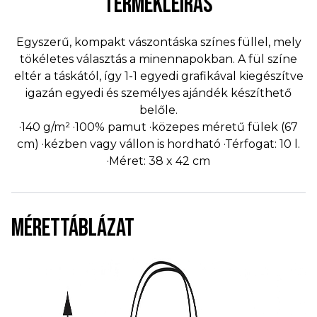
TERMÉKLEÍRÁS
Egyszerű, kompakt vászontáska színes füllel, mely
tökéletes választás a minennapokban. A fül színe
eltér a táskától, így 1-1 egyedi grafikával kiegészítve
igazán egyedi és személyes ajándék készíthető
belőle.
·140 g/m² ·100% pamut ·közepes méretű fülek (67
cm) ·kézben vagy vállon is hordható ·Térfogat: 10 l.
·Méret: 38 x 42 cm
MÉRETTÁBLÁZAT