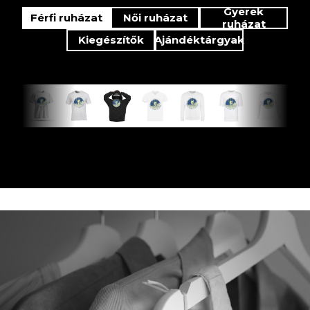
Gyerek
Férfi ruházat
Női ruházat
ruházat
Kiegészítők
Ajándéktárgyak