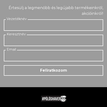
Értesülj a legmenőbb és legújabb termékeinkről,
akcióinkról!
Feliratkozom