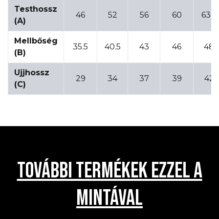
Testhossz
46
52
56
60
63.5
(A)
Mellbőség
35.5
40.5
43
46
48
(B)
Ujjhossz
29
34
37
39
42
(C)
TOVÁBBI TERMÉKEK EZZEL A
MINTÁVAL