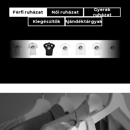
Gyerek
Férfi ruházat
Női ruházat
ruházat
Kiegészítők
Ajándéktárgyak