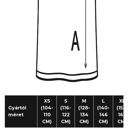
XS
S
M
L
XL
Gyártói
(104-
(116-
(128-
(140-
(152-
méret
110
122
134
146
164
CM)
CM)
CM)
CM)
CM)