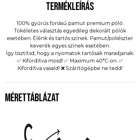
TERMÉKLEÍRÁS
100% gyűrűs fonású pamut premium póló.
Tökéletes választás egyedileg dekorált pólók
esetében. Élénk és tartós színek. Pamut/poliészter
keverék egyes színek esetében.
Így tisztítsd, hogy a nyomatok tartósak maradjanak:
✅ Kifordítva mosd! ✅ Maximum 40°C-on. ✅
Kifordítva vasald! ❌ Szárítógépbe ne tedd!
MÉRETTÁBLÁZAT