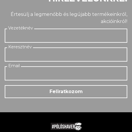
Értesülj a legmenőbb és legújabb termékeinkről,
akcióinkról!
Feliratkozom