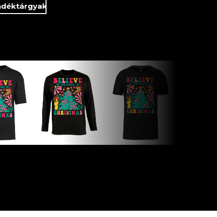
ndéktárgyak