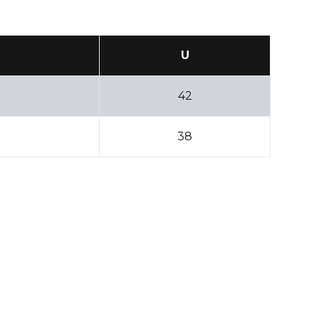
U
42
38