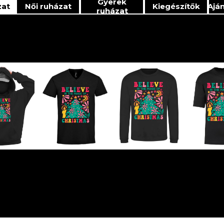
Gyerek
zat
Női ruházat
Kiegészítők
Ajá
ruházat