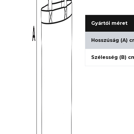
Gyártói méret
Hosszúság (A) 
Szélesség (B) c