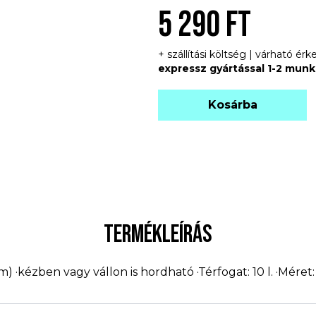
5 290 FT
+ szállítási költség | várható é
expressz gyártással 1-2 mun
Kosárba
TERMÉKLEÍRÁS
 ·kézben vagy vállon is hordható ·Térfogat: 10 l. ·Méret