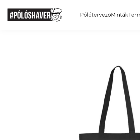
Pólótervező
Minták
Ter