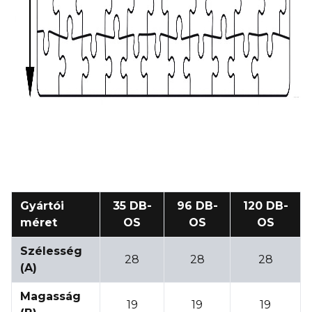
Gyártói
35 DB-
96 DB-
120 DB-
méret
OS
OS
OS
Szélesség
28
28
28
(A)
Magasság
19
19
19