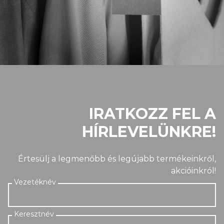
IRATKOZZ FEL A
HÍRLEVELÜNKRE!
Értesülj a legmenőbb és legújabb termékeinkről,
akcióinkról!