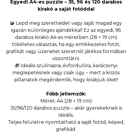
Egyedi A4-es puzzle – 35, 96 és 120 darabos
kirakó a saját fotóddal
🧩 Lepd meg szeretteidet vagy saját magad egy
igazán különleges ajándékkal! Ez az egyedi, 96
darabos kirakó A4-es méretben (28 × 19 cm)
tökéletes választás, ha egy emlékezetes fotót,
grafikát vagy üzenetet szeretnél játékos formában
viszontlátni.
🎁 Ideális szülinapra, évfordulóra, karácsonyi
meglepetésnek vagy csak úgy – mert a közös
pillanatok megérdemlik, hogy kirakjuk őket!
Főbb jellemzők:
Méret: A4 (28 × 19 cm)
35/96/120 darabos puzzle – akár gyerekeknek is
ideális.
Teljes felületre nyomtatható a saját fotód, képed,
grafikád.