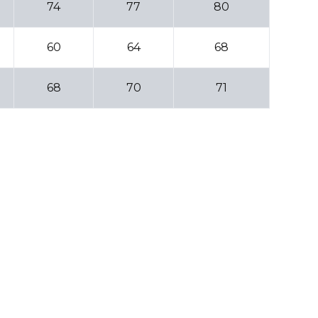
74
77
80
60
64
68
68
70
71