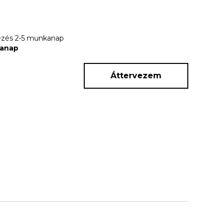
rkezés 2-5 munkanap
kanap
Áttervezem