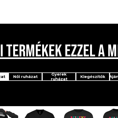
I TERMÉKEK EZZEL A M
Gyerek
zat
Női ruházat
Kiegészítők
Ajá
ruházat