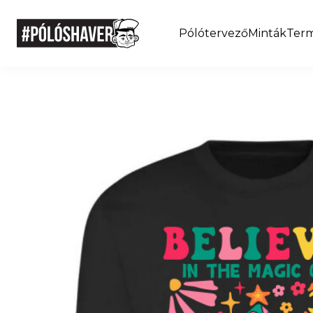
Pólótervező
Minták
Ter