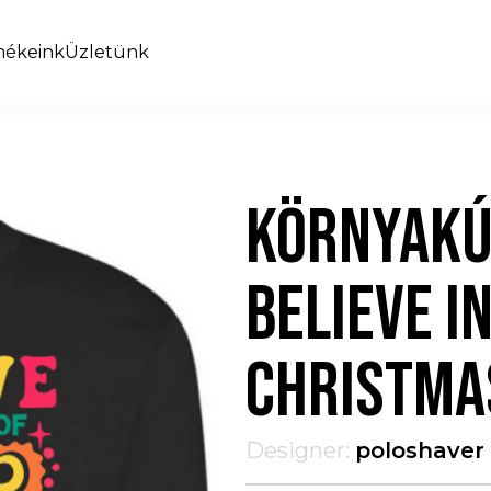
mékeink
Üzletünk
KÖRNYAKÚ
BELIEVE I
CHRISTMA
Designer:
poloshaver