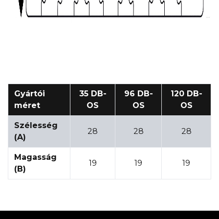
Gyártói
35 DB-
96 DB-
120 DB-
méret
OS
OS
OS
Szélesség
28
28
28
(A)
Magasság
19
19
19
(B)