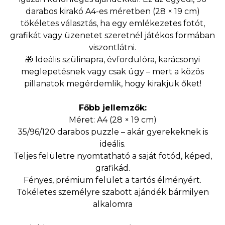
darabos kirakó A4-es méretben (28 × 19 cm)
tökéletes választás, ha egy emlékezetes fotót,
grafikát vagy üzenetet szeretnél játékos formában
viszontlátni.
🎁 Ideális szülinapra, évfordulóra, karácsonyi
meglepetésnek vagy csak úgy – mert a közös
pillanatok megérdemlik, hogy kirakjuk őket!
Főbb jellemzők:
Méret: A4 (28 × 19 cm)
35/96/120 darabos puzzle – akár gyerekeknek is
ideális.
Teljes felületre nyomtatható a saját fotód, képed,
grafikád.
Fényes, prémium felület a tartós élményért.
Tökéletes személyre szabott ajándék bármilyen
alkalomra