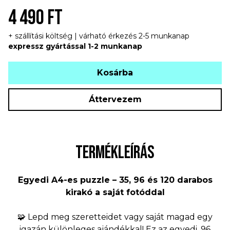
4 490 FT
+ szállítási költség | várható érkezés 2-5 munkanap
expressz gyártással 1-2 munkanap
Kosárba
Áttervezem
TERMÉKLEÍRÁS
Egyedi A4-es puzzle – 35, 96 és 120 darabos
kirakó a saját fotóddal
🧩 Lepd meg szeretteidet vagy saját magad egy
igazán különleges ajándékkal! Ez az egyedi, 96