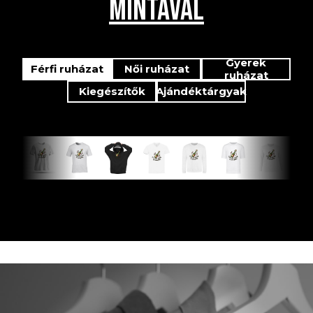
MINTÁVAL
Gyerek
Férfi ruházat
Női ruházat
ruházat
Kiegészítők
Ajándéktárgyak