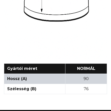
Gyártói méret
NORMÁL
Hossz (A)
90
Szélesség (B)
76