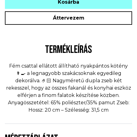
Kosárba
Áttervezem
TERMÉKLEÍRÁS
Fém csattal ellátott állítható nyakpántos kötény
👨‍🍳 a legnagyobb szakácsoknak egyedileg
dekorálva. 🤌🏻 Nagyméretű dupla zseb két
rekesszel, hogy az összes fakanál és konyhai eszköz
elférjen a finom falatok készítése közben.
Anyagösszetétel: 65% poliészter/35% pamut Zseb:
Hossz: 20 cm – Szélesség: 31,5 cm