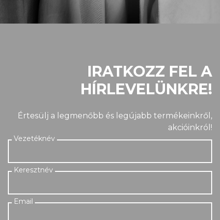
IRATKOZZ FEL A
HÍRLEVELÜNKRE!
Értesülj a legmenőbb és legújabb termékeinkről,
akcióinkról!