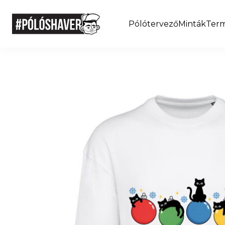
Pólótervező
Minták
Ter