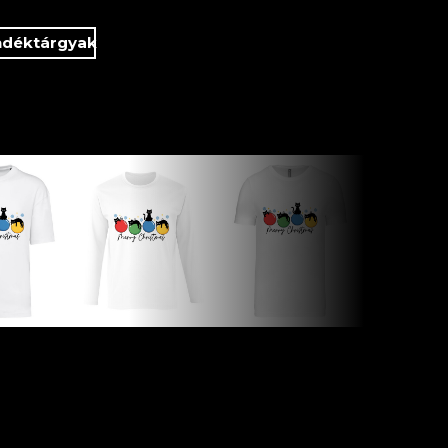
ndéktárgyak