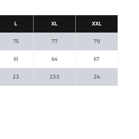
L
XL
XXL
75
77
79
61
64
67
23
23.5
24