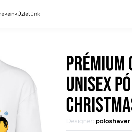
mékeink
Üzletünk
PRÉMIUM 
UNISEX PÓ
CHRISTMA
Designer:
poloshaver