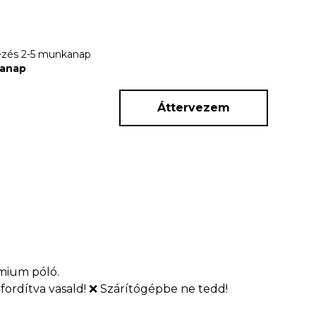
rkezés 2-5 munkanap
kanap
Áttervezem
émium póló.
fordítva vasald! ❌ Szárítógépbe ne tedd!