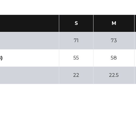
S
M
71
73
B)
55
58
22
22.5