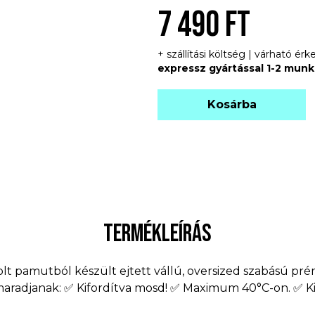
7 490 FT
+ szállítási költség | várható é
expressz gyártással 1-2 mun
Kosárba
TERMÉKLEÍRÁS
lt pamutból készült ejtett vállú, oversized szabású pr
 maradjanak: ✅ Kifordítva mosd! ✅ Maximum 40°C-on. ✅ Ki