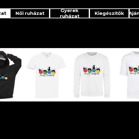
Gyerek
zat
Női ruházat
Kiegészítők
Ajá
ruházat