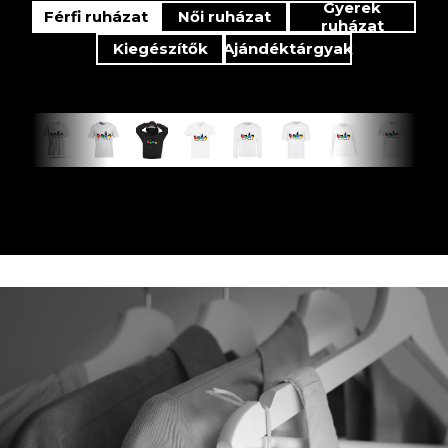
Gyerek
Férfi ruházat
Női ruházat
ruházat
Kiegészítők
Ajándéktárgyak