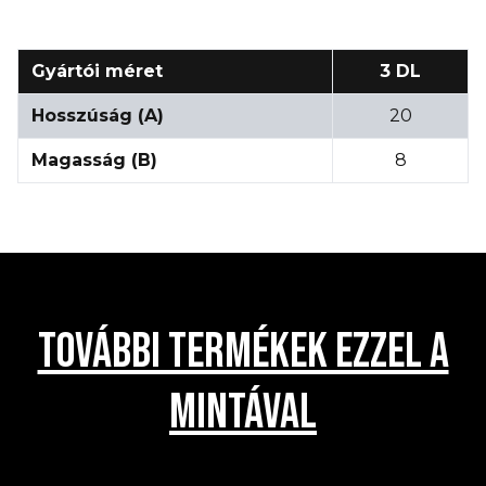
Gyártói méret
3 DL
Hosszúság (A)
20
Magasság (B)
8
TOVÁBBI TERMÉKEK EZZEL A
MINTÁVAL