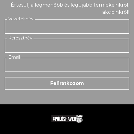
Értesülj a legmenőbb és legújabb termékeinkről,
akcióinkról!
Feliratkozom