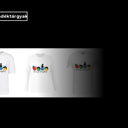
ndéktárgyak