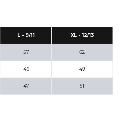
L - 9/11
XL - 12/13
57
62
46
49
47
51