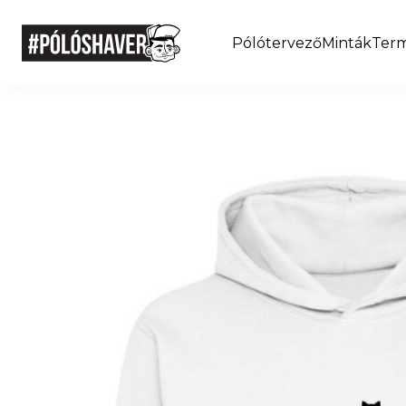
Pólótervező
Minták
Ter