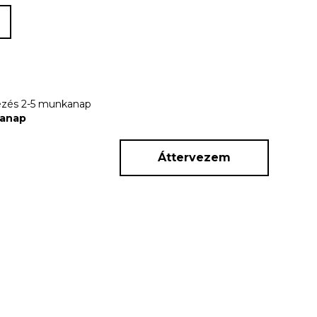
rkezés 2-5 munkanap
kanap
Áttervezem