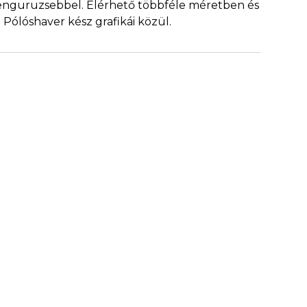
kenguruzsebbel. Elérhető többféle méretben és
 Pólóshaver kész grafikái közül.