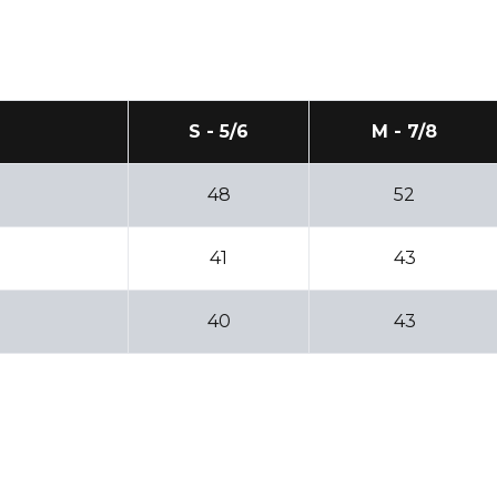
S - 5/6
M - 7/8
48
52
41
43
40
43