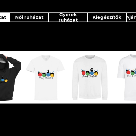
Gyerek
zat
Női ruházat
Kiegészítők
Ajá
ruházat