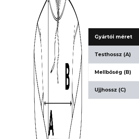
Gyártói méret
Testhossz (A)
Mellbőség (B)
Ujjhossz (C)