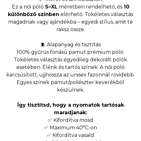
Ez a női póló
S–XL
méretben rendelhető, és
10
különböző színben
elérhető. Tökéletes választás
magadnak vagy ajándékba – egyedi stílus, amit te
raksz össze.
🧵 Alapanyag és tisztítás
100% gyűrűs fonású pamut prémium póló.
Tökéletes választás egyedileg dekorált pólók
esetében. Élénk és tartós színek. A női póló
karcsúsított, ujjhossza az unisex fazonnál rövidebb.
Egyes színek pamut/poliészter keverékből
készülnek.
Így tisztítsd, hogy a nyomatok tartósak
maradjanak:
✅ Kifordítva mosd
✅ Maximum 40°C-on
✅ Kifordítva vasald