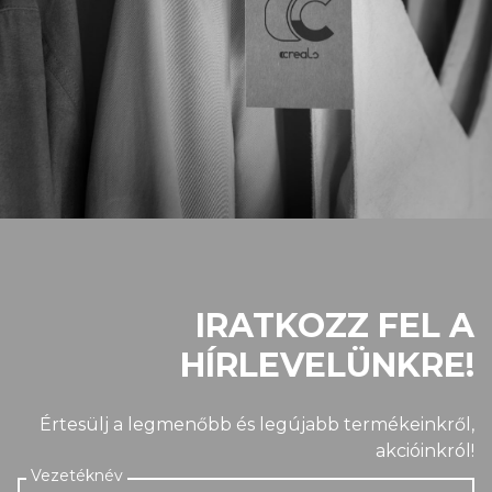
IRATKOZZ FEL A
HÍRLEVELÜNKRE!
Értesülj a legmenőbb és legújabb termékeinkről,
akcióinkról!