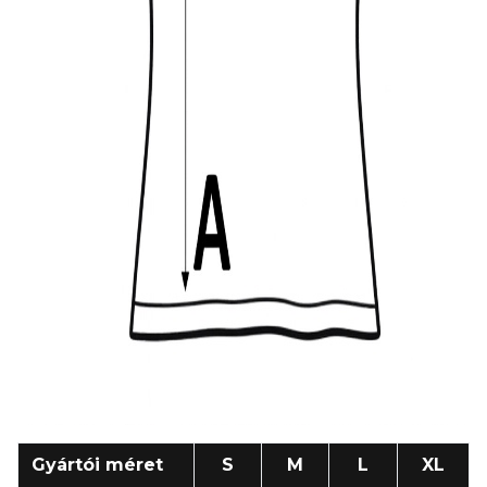
Gyártói méret
S
M
L
XL