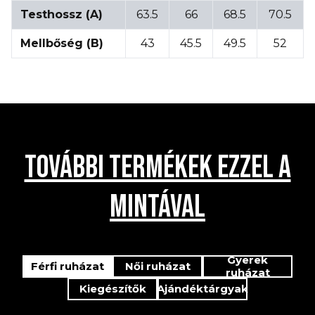
Testhossz (A)
63.5
66
68.5
70.5
Mellbőség (B)
43
45.5
49.5
52
TOVÁBBI TERMÉKEK EZZEL A
MINTÁVAL
Gyerek
Férfi ruházat
Női ruházat
ruházat
Kiegészítők
Ajándéktárgyak