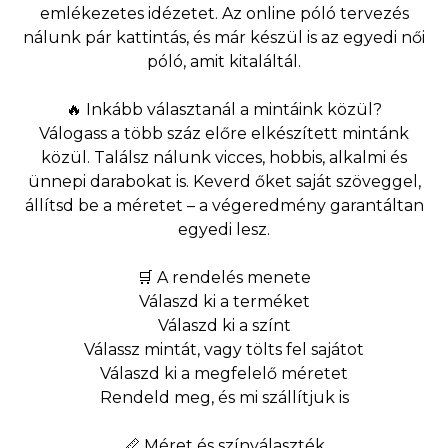
emlékezetes idézetet. Az online póló tervezés
nálunk pár kattintás, és már készül is az egyedi női
póló, amit kitaláltál.
🔥 Inkább választanál a mintáink közül?
Válogass a több száz előre elkészített mintánk
közül. Találsz nálunk vicces, hobbis, alkalmi és
ünnepi darabokat is. Keverd őket saját szöveggel,
állítsd be a méretet – a végeredmény garantáltan
egyedi lesz.
🛒 A rendelés menete
Válaszd ki a terméket
Válaszd ki a színt
Válassz mintát, vagy tölts fel sajátot
Válaszd ki a megfelelő méretet
Rendeld meg, és mi szállítjuk is
📏 Méret és színválaszték