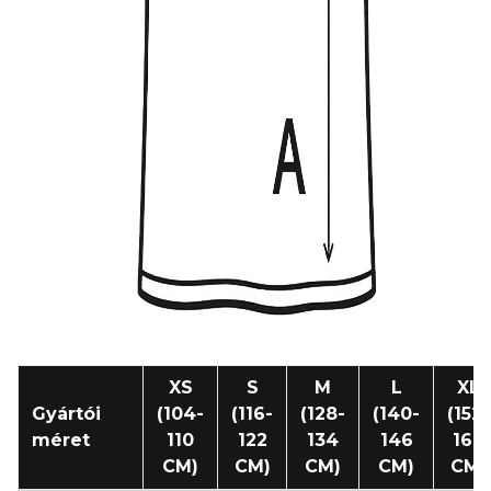
XS
S
M
L
XL
Gyártói
(104-
(116-
(128-
(140-
(152-
méret
110
122
134
146
164
CM)
CM)
CM)
CM)
CM)