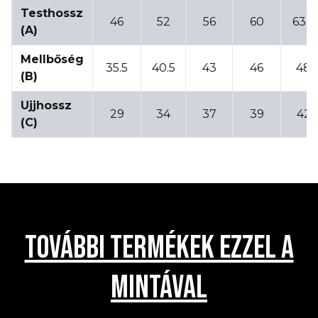
Testhossz
46
52
56
60
63.5
(A)
Mellbőség
35.5
40.5
43
46
48
(B)
Ujjhossz
29
34
37
39
42
(C)
TOVÁBBI TERMÉKEK EZZEL A
MINTÁVAL