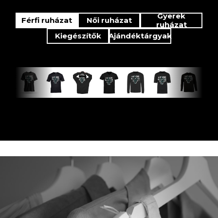
Gyerek
Férfi ruházat
Női ruházat
ruházat
Kiegészítők
Ajándéktárgyak