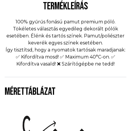
TERMÉKLEÍRÁS
100% gyűrűs fonású pamut premium póló.
Tökéletes választás egyedileg dekorált pólók
esetében. Élénk és tartós színek. Pamut/poliészter
keverék egyes színek esetében.
Így tisztítsd, hogy a nyomatok tartósak maradjanak:
✅ Kifordítva mosd! ✅ Maximum 40°C-on. ✅
Kifordítva vasald! ❌ Szárítógépbe ne tedd!
MÉRETTÁBLÁZAT