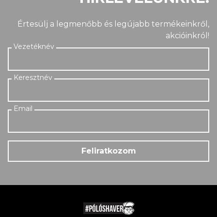
Értesülj a legmenőbb és legújabb termékeinkről,
akcióinkról!
Feliratkozom