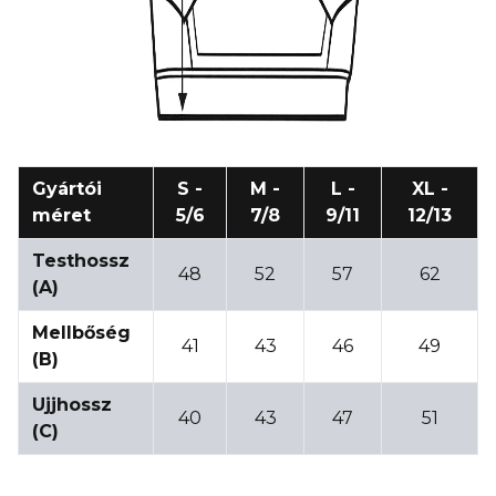
Gyártói
S -
M -
L -
XL -
méret
5/6
7/8
9/11
12/13
Testhossz
48
52
57
62
(A)
Mellbőség
41
43
46
49
(B)
Ujjhossz
40
43
47
51
(C)