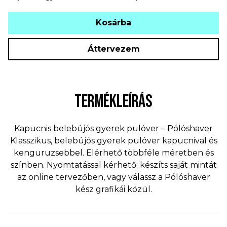
Kosárba
Áttervezem
TERMÉKLEÍRÁS
Kapucnis belebújós gyerek pulóver – Pólóshaver
Klasszikus, belebújós gyerek pulóver kapucnival és
kenguruzsebbel. Elérhető többféle méretben és
színben. Nyomtatással kérhető: készíts saját mintát
az online tervezőben, vagy válassz a Pólóshaver
kész grafikái közül.