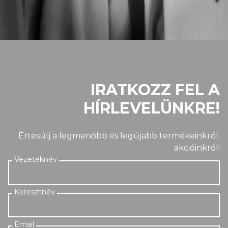
IRATKOZZ FEL A
HÍRLEVELÜNKRE!
Értesülj a legmenőbb és legújabb termékeinkről,
akcióinkról!