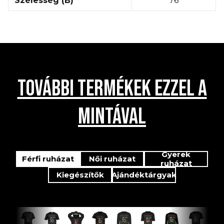
Szélesség (B)
76
TOVÁBBI TERMÉKEK EZZEL A
MINTÁVAL
Gyerek
Férfi ruházat
Női ruházat
ruházat
Kiegészítők
Ajándéktárgyak