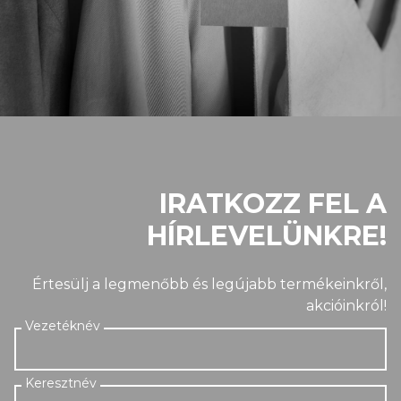
IRATKOZZ FEL A
HÍRLEVELÜNKRE!
Értesülj a legmenőbb és legújabb termékeinkről,
akcióinkról!