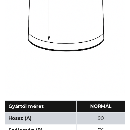
Gyártói méret
NORMÁL
Hossz (A)
90