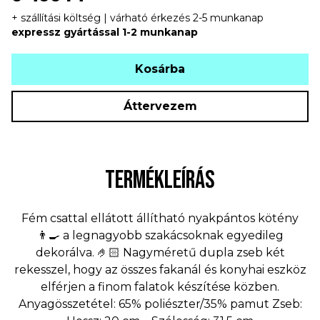
+ szállítási költség | várható érkezés 2-5 munkanap
expressz gyártással 1-2 munkanap
Kosárba
Áttervezem
TERMÉKLEÍRÁS
Fém csattal ellátott állítható nyakpántos kötény
👨‍🍳 a legnagyobb szakácsoknak egyedileg
dekorálva. 🤌🏻 Nagyméretű dupla zseb két
rekesszel, hogy az összes fakanál és konyhai eszköz
elférjen a finom falatok készítése közben.
Anyagösszetétel: 65% poliészter/35% pamut Zseb: