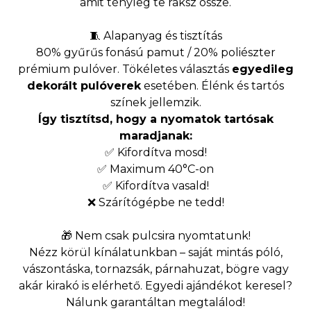
amit tényleg te raksz össze.
🧵 Alapanyag és tisztítás
80% gyűrűs fonású pamut / 20% poliészter
prémium pulóver. Tökéletes választás
egyedileg
dekorált pulóverek
esetében. Élénk és tartós
színek jellemzik.
Így tisztítsd, hogy a nyomatok tartósak
maradjanak:
✅ Kifordítva mosd!
✅ Maximum 40°C-on
✅ Kifordítva vasald!
❌ Szárítógépbe ne tedd!
🎁 Nem csak pulcsira nyomtatunk!
Nézz körül kínálatunkban – saját mintás póló,
vászontáska, tornazsák, párnahuzat, bögre vagy
akár kirakó is elérhető. Egyedi ajándékot keresel?
Nálunk garantáltan megtalálod!