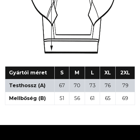
Gyártói méret
S
M
L
XL
2XL
Testhossz (A)
67
70
73
76
79
Mellbőség (B)
51
56
61
65
69