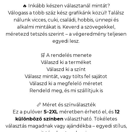
🔥 Inkább készen választanál mintát?
Válogass a több száz kész grafikánk közül! Találsz
nálunk vicces, cuki, családi, hobbis, ünnepi és
alkalmi mintákat is. Keverd a szövegekkel,
méretezd tetszés szerint – a végeredmény teljesen
egyedi lesz.
🛒 A rendelés menete
Válaszd ki a terméket
Válaszd ki a színt
Válassz mintát, vagy tölts fel sajátot
Válaszd ki a megfelelő méretet
Rendeld meg, és mi szállítjuk is
📏 Méret és színválaszték
Ez a pulóver
S-2XL
méretben érhető el, és
12
különböző színben
választható. Tökéletes
választás magadnak vagy ajándékba – egyedi stílus,