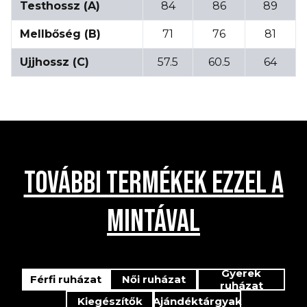
Testhossz (A)
84
86
89
Mellbőség (B)
71
76
81
Ujjhossz (C)
57.5
60.5
64
TOVÁBBI TERMÉKEK EZZEL A
MINTÁVAL
Gyerek
Férfi ruházat
Női ruházat
ruházat
Kiegészítők
Ajándéktárgyak