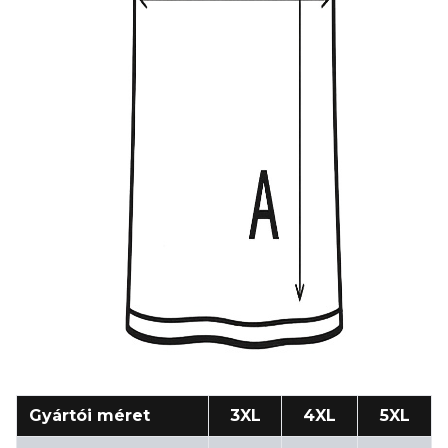
Gyártói méret
3XL
4XL
5XL