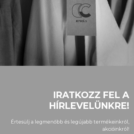
IRATKOZZ FEL A
HÍRLEVELÜNKRE!
Értesülj a legmenőbb és legújabb termékeinkről,
akcióinkról!