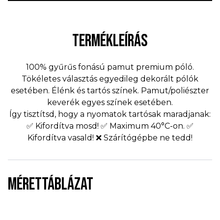
TERMÉKLEÍRÁS
100% gyűrűs fonású pamut premium póló.
Tökéletes választás egyedileg dekorált pólók
esetében. Élénk és tartós színek. Pamut/poliészter
keverék egyes színek esetében.
Így tisztítsd, hogy a nyomatok tartósak maradjanak:
✅ Kifordítva mosd! ✅ Maximum 40°C-on. ✅
Kifordítva vasald! ❌ Szárítógépbe ne tedd!
MÉRETTÁBLÁZAT