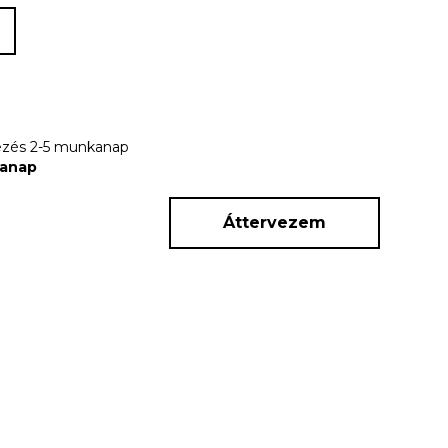
rkezés 2-5 munkanap
kanap
Áttervezem