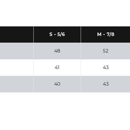
S - 5/6
M - 7/8
48
52
41
43
40
43