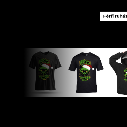
Férfi ruhá