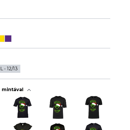
L - 12/13
a mintával