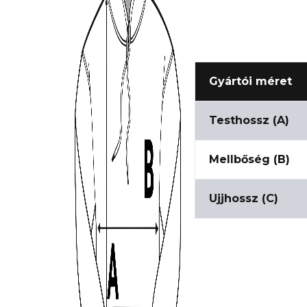
Gyártói méret
Testhossz (A)
Mellbőség (B)
Ujjhossz (C)