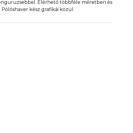
kenguruzsebbel. Elérhető többféle méretben és
 Pólóshaver kész grafikái közül.