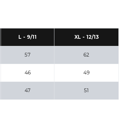
L - 9/11
XL - 12/13
57
62
46
49
47
51