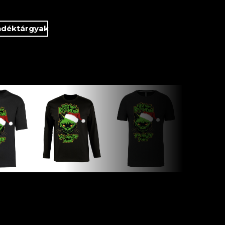
ndéktárgyak