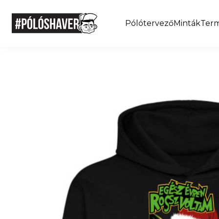
Pólótervező
Minták
Ter