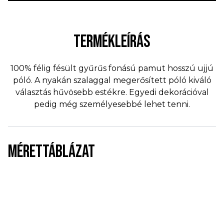
TERMÉKLEÍRÁS
100% félig fésült gyűrűs fonású pamut hosszú ujjú
póló. A nyakán szalaggal megerősített póló kiváló
választás hűvösebb estékre. Egyedi dekorációval
pedig még személyesebbé lehet tenni.
MÉRETTÁBLÁZAT