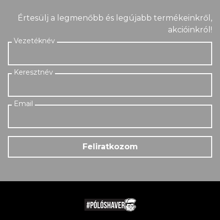
Értesülj a legmenőbb és legújabb termékeinkről,
akcióinkról!
Feliratkozom