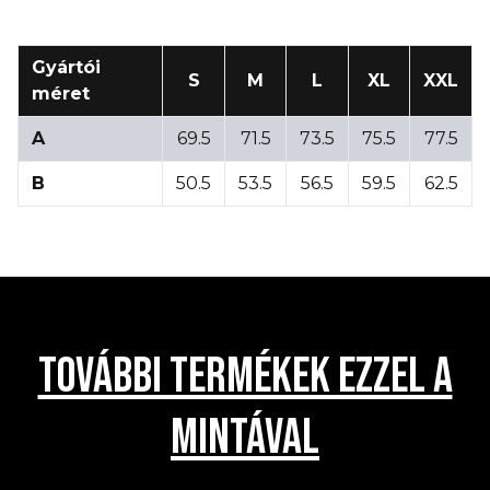
Gyártói
S
M
L
XL
XXL
méret
A
69.5
71.5
73.5
75.5
77.5
B
50.5
53.5
56.5
59.5
62.5
TOVÁBBI TERMÉKEK EZZEL A
MINTÁVAL