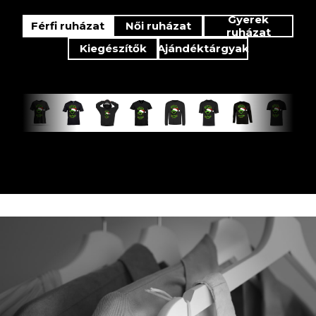
Gyerek
Férfi ruházat
Női ruházat
ruházat
Kiegészítők
Ajándéktárgyak