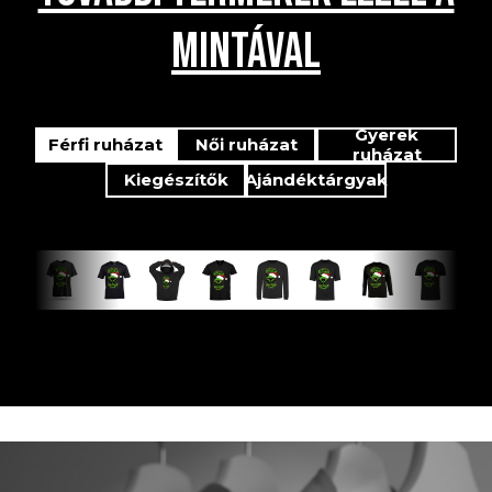
MINTÁVAL
Gyerek
Férfi ruházat
Női ruházat
ruházat
Kiegészítők
Ajándéktárgyak