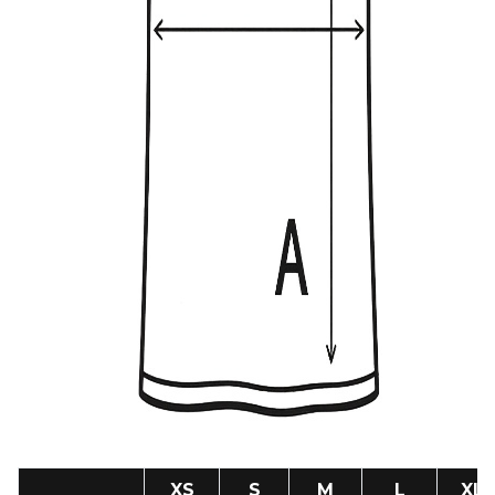
XS
S
M
L
XL