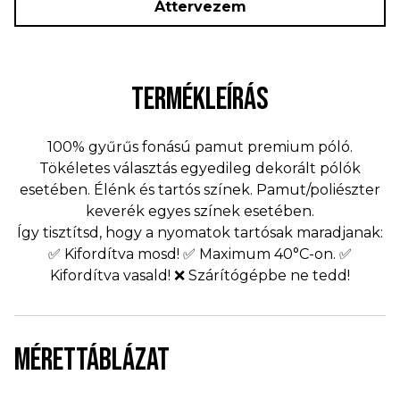
Áttervezem
TERMÉKLEÍRÁS
100% gyűrűs fonású pamut premium póló.
Tökéletes választás egyedileg dekorált pólók
esetében. Élénk és tartós színek. Pamut/poliészter
keverék egyes színek esetében.
Így tisztítsd, hogy a nyomatok tartósak maradjanak:
✅ Kifordítva mosd! ✅ Maximum 40°C-on. ✅
Kifordítva vasald! ❌ Szárítógépbe ne tedd!
MÉRETTÁBLÁZAT