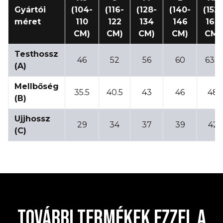
Gyártói
(104-
(116-
(128-
(140-
(152-
méret
110
122
134
146
164
CM)
CM)
CM)
CM)
CM)
Testhossz
46
52
56
60
63.5
(A)
Mellbőség
35.5
40.5
43
46
48
(B)
Ujjhossz
29
34
37
39
42
(C)
TOVÁBBI TERMÉKEK EZZEL A