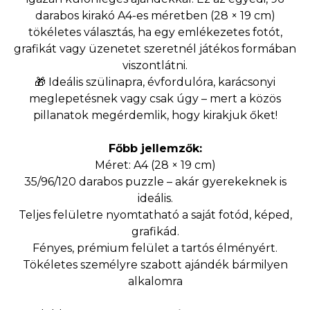
darabos kirakó A4-es méretben (28 × 19 cm)
tökéletes választás, ha egy emlékezetes fotót,
grafikát vagy üzenetet szeretnél játékos formában
viszontlátni.
🎁 Ideális szülinapra, évfordulóra, karácsonyi
meglepetésnek vagy csak úgy – mert a közös
pillanatok megérdemlik, hogy kirakjuk őket!
Főbb jellemzők:
Méret: A4 (28 × 19 cm)
35/96/120 darabos puzzle – akár gyerekeknek is
ideális.
Teljes felületre nyomtatható a saját fotód, képed,
grafikád.
Fényes, prémium felület a tartós élményért.
Tökéletes személyre szabott ajándék bármilyen
alkalomra