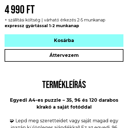
4 990 FT
+ szállítási költség | várható érkezés 2-5 munkanap
expressz gyártással 1-2 munkanap
Kosárba
Áttervezem
TERMÉKLEÍRÁS
Egyedi A4-es puzzle – 35, 96 és 120 darabos
kirakó a saját fotóddal
🧩 Lepd meg szeretteidet vagy saját magad egy
igazán különleges ajándékkal! Ez az egyedi, 96