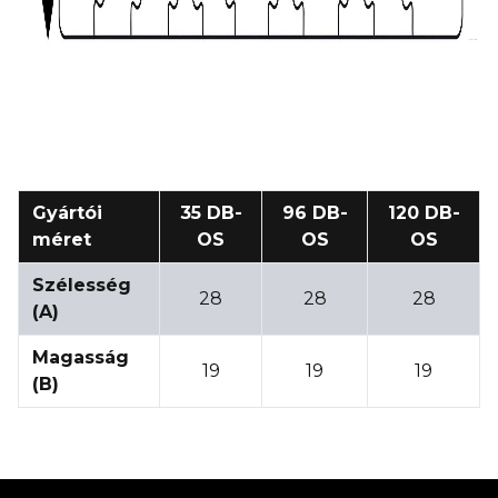
Gyártói
35 DB-
96 DB-
120 DB-
méret
OS
OS
OS
Szélesség
28
28
28
(A)
Magasság
19
19
19
(B)