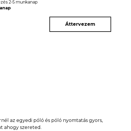
rkezés 2-5 munkanap
kanap
Áttervezem
rnél az egyedi póló és póló nyomtatás gyors,
nt ahogy szereted.