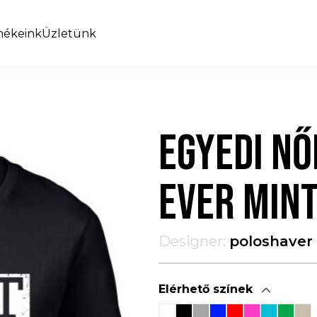
mékeink
Üzletünk
EGYEDI NŐ
EVER MIN
Designer:
poloshaver
Elérhető színek