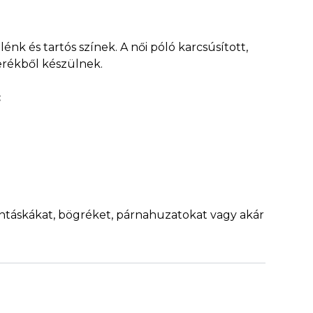
k és tartós színek. A női póló karcsúsított,
erékből készülnek.
:
ontáskákat, bögréket, párnahuzatokat vagy akár