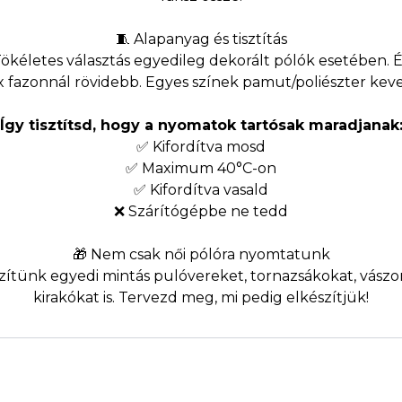
🧵 Alapanyag és tisztítás
letes választás egyedileg dekorált pólók esetében. Élén
ex fazonnál rövidebb. Egyes színek pamut/poliészter kev
Így tisztítsd, hogy a nyomatok tartósak maradjanak
✅ Kifordítva mosd
✅ Maximum 40°C-on
✅ Kifordítva vasald
❌ Szárítógépbe ne tedd
🎁 Nem csak női pólóra nyomtatunk
szítünk egyedi mintás pulóvereket, tornazsákokat, vász
kirakókat is. Tervezd meg, mi pedig elkészítjük!