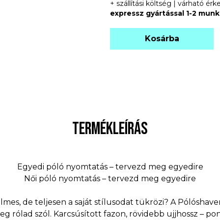
+ szállítási költség | várható é
expressz gyártással 1-2 mun
Kosárba
TERMÉKLEÍRÁS
Egyedi póló nyomtatás – tervezd meg egyedire
Női póló nyomtatás – tervezd meg egyedire
mes, de teljesen a saját stílusodat tükrözi? A Pólóshave
eg rólad szól. Karcsúsított fazon, rövidebb ujjhossz – po