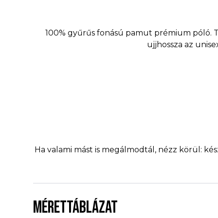
100% gyűrűs fonású pamut prémium póló. Töké
ujjhossza az unis
Ha valami mást is megálmodtál, nézz körül: ké
MÉRETTÁBLÁZAT