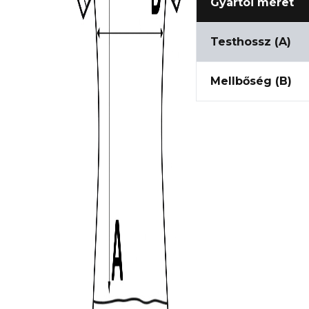
Gyártói méret
Testhossz (A)
Mellbőség (B)