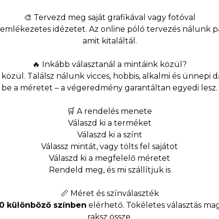
🎨 Tervezd meg saját grafikával vagy fotóval
emlékezetes idézetet. Az online póló tervezés nálunk pár
amit kitaláltál.
🔥 Inkább választanál a mintáink közül?
közül. Találsz nálunk vicces, hobbis, alkalmi és ünnepi da
be a méretet – a végeredmény garantáltan egyedi lesz.
🛒 A rendelés menete
Válaszd ki a terméket
Válaszd ki a színt
Válassz mintát, vagy tölts fel sajátot
Válaszd ki a megfelelő méretet
Rendeld meg, és mi szállítjuk is
📏 Méret és színválaszték
10 különböző színben
elérhető. Tökéletes választás mag
raksz össze.