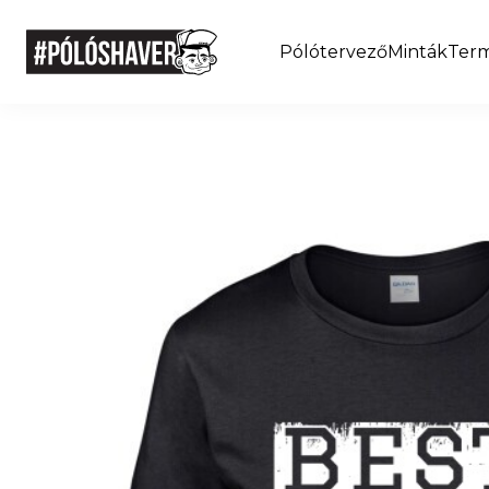
Pólótervező
Minták
Ter