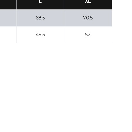
L
XL
68.5
70.5
49.5
52