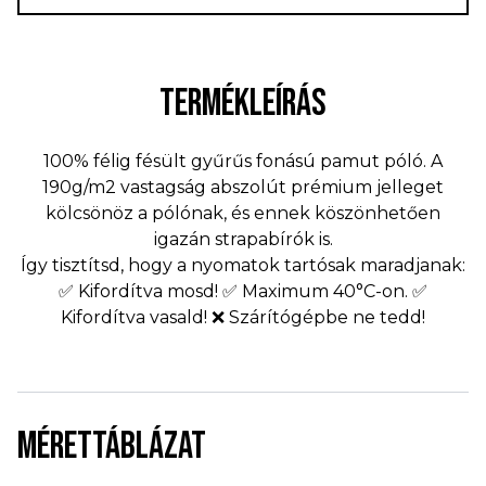
TERMÉKLEÍRÁS
100% félig fésült gyűrűs fonású pamut póló. A
190g/m2 vastagság abszolút prémium jelleget
kölcsönöz a pólónak, és ennek köszönhetően
igazán strapabírók is.
Így tisztítsd, hogy a nyomatok tartósak maradjanak:
✅ Kifordítva mosd! ✅ Maximum 40°C-on. ✅
Kifordítva vasald! ❌ Szárítógépbe ne tedd!
MÉRETTÁBLÁZAT