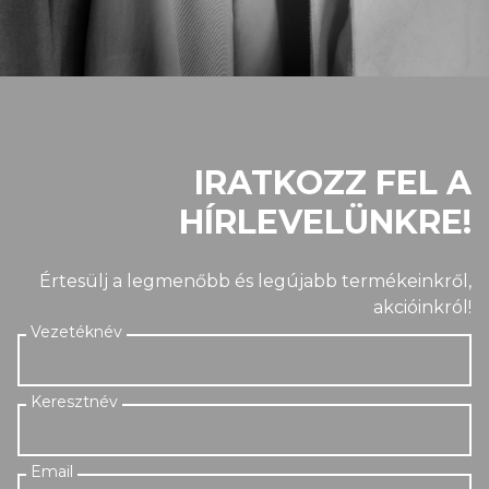
IRATKOZZ FEL A
HÍRLEVELÜNKRE!
Értesülj a legmenőbb és legújabb termékeinkről,
akcióinkról!