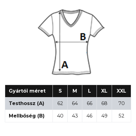
Gyártói méret
S
M
L
XL
XXL
Testhossz (A)
62
64
66
68
70
Mellbőség (B)
40
43
46
49
52