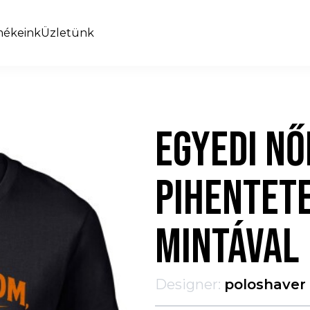
mékeink
Üzletünk
EGYEDI NŐ
PIHENTET
MINTÁVAL
Designer:
poloshaver