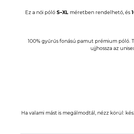
Ez a női póló
S–XL
méretben rendelhető, és
100% gyűrűs fonású pamut prémium póló. Töké
ujjhossza az unis
Ha valami mást is megálmodtál, nézz körül: ké