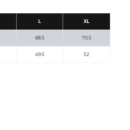
L
XL
68.5
70.5
49.5
52