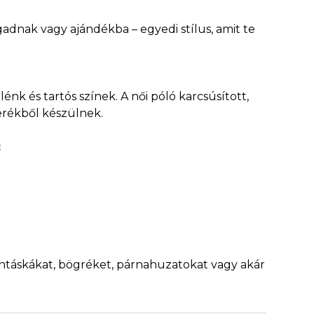
adnak vagy ajándékba – egyedi stílus, amit te
k és tartós színek. A női póló karcsúsított,
erékből készülnek.
:
ontáskákat, bögréket, párnahuzatokat vagy akár