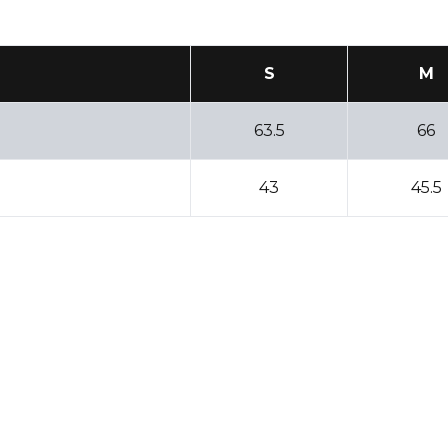
S
M
63.5
66
43
45.5