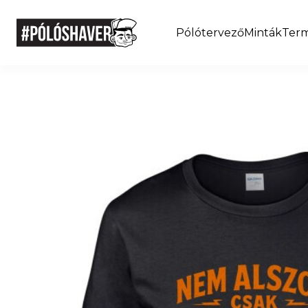
Pólótervező
Minták
Ter