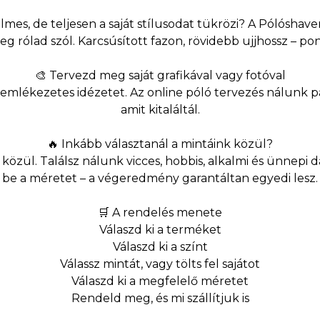
mes, de teljesen a saját stílusodat tükrözi? A Pólóshave
eg rólad szól. Karcsúsított fazon, rövidebb ujjhossz – po
🎨 Tervezd meg saját grafikával vagy fotóval
emlékezetes idézetet. Az online póló tervezés nálunk pár
amit kitaláltál.
🔥 Inkább választanál a mintáink közül?
közül. Találsz nálunk vicces, hobbis, alkalmi és ünnepi da
be a méretet – a végeredmény garantáltan egyedi lesz.
🛒 A rendelés menete
Válaszd ki a terméket
Válaszd ki a színt
Válassz mintát, vagy tölts fel sajátot
Válaszd ki a megfelelő méretet
Rendeld meg, és mi szállítjuk is