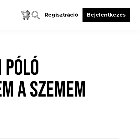
Regisztráció
Bejelentkezés
I PÓLÓ
EM A SZEMEM