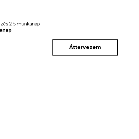
rkezés 2-5 munkanap
kanap
Áttervezem