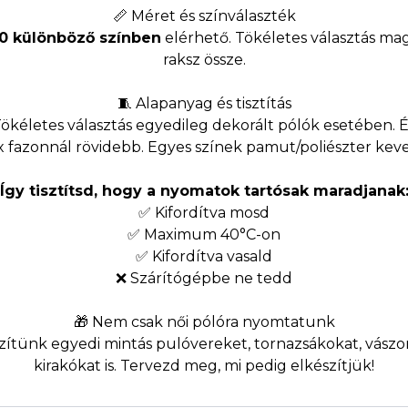
📏 Méret és színválaszték
10 különböző színben
elérhető. Tökéletes választás mag
raksz össze.
🧵 Alapanyag és tisztítás
letes választás egyedileg dekorált pólók esetében. Élén
ex fazonnál rövidebb. Egyes színek pamut/poliészter kev
Így tisztítsd, hogy a nyomatok tartósak maradjanak
✅ Kifordítva mosd
✅ Maximum 40°C-on
✅ Kifordítva vasald
❌ Szárítógépbe ne tedd
🎁 Nem csak női pólóra nyomtatunk
szítünk egyedi mintás pulóvereket, tornazsákokat, vász
kirakókat is. Tervezd meg, mi pedig elkészítjük!