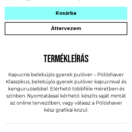
Kosárba
Áttervezem
TERMÉKLEÍRÁS
Kapucnis belebújós gyerek pulóver – Pólóshaver
Klasszikus, belebújós gyerek pulóver kapucnival és
kenguruzsebbel. Elérhető többféle méretben és
színben. Nyomtatással kérhető: készíts saját mintát
az online tervezőben, vagy válassz a Pólóshaver
kész grafikái közül.