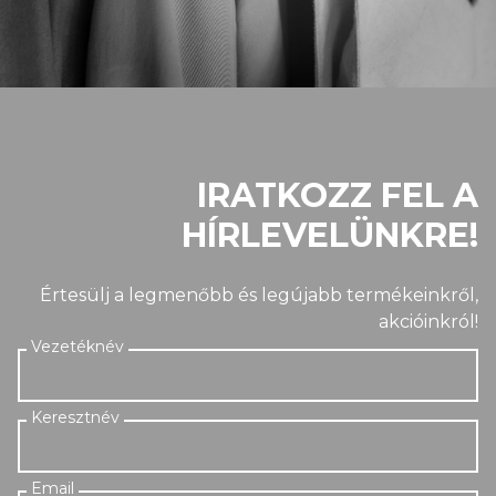
IRATKOZZ FEL A
HÍRLEVELÜNKRE!
Értesülj a legmenőbb és legújabb termékeinkről,
akcióinkról!