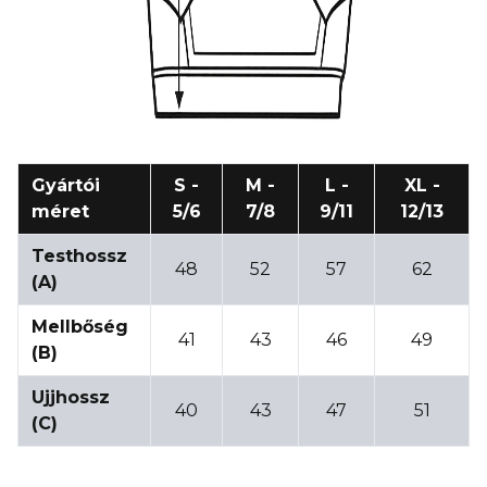
Gyártói
S -
M -
L -
XL -
méret
5/6
7/8
9/11
12/13
Testhossz
48
52
57
62
(A)
Mellbőség
41
43
46
49
(B)
Ujjhossz
40
43
47
51
(C)