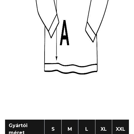
Gyártói
S
M
L
XL
XXL
méret