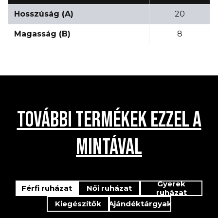
Hosszúság (A)
20
Magasság (B)
8
TOVÁBBI TERMÉKEK EZZEL A
MINTÁVAL
Gyerek
Férfi ruházat
Női ruházat
ruházat
Kiegészítők
Ajándéktárgyak