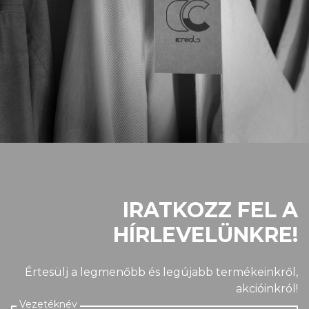
IRATKOZZ FEL A
HÍRLEVELÜNKRE!
Értesülj a legmenőbb és legújabb termékeinkről,
akcióinkról!