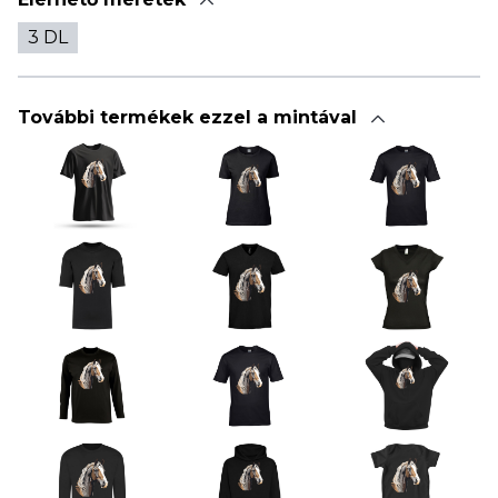
3 DL
További termékek ezzel a mintával