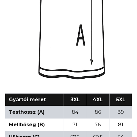
Gyártói méret
3XL
4XL
5XL
Testhossz (A)
84
86
89
Mellbőség (B)
71
76
81