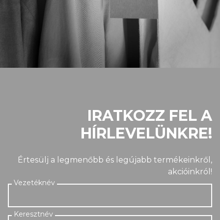
IRATKOZZ FEL A
HÍRLEVELÜNKRE!
Értesülj a legmenőbb és legújabb termékeinkről,
akcióinkról!