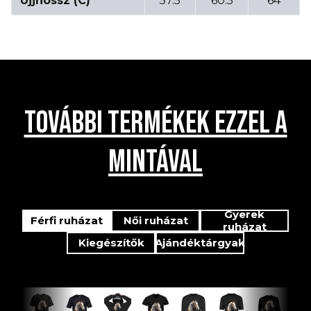
Ujjhossz (C)
57.5
60.5
64
TOVÁBBI TERMÉKEK EZZEL A
MINTÁVAL
Gyerek
Férfi ruházat
Női ruházat
ruházat
Kiegészítők
Ajándéktárgyak