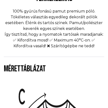
100% gyűrűs fonású pamut premium póló.
Tökéletes választás egyedileg dekorált pólók
esetében. Élénk és tartós színek. Pamut/poliészter
keverék egyes színek esetében.
Így tisztítsd, hogy a nyomatok tartósak maradjanak:
✅ Kifordítva mosd! ✅ Maximum 40°C-on. ✅
Kifordítva vasald! ❌ Szárítógépbe ne tedd!
MÉRETTÁBLÁZAT