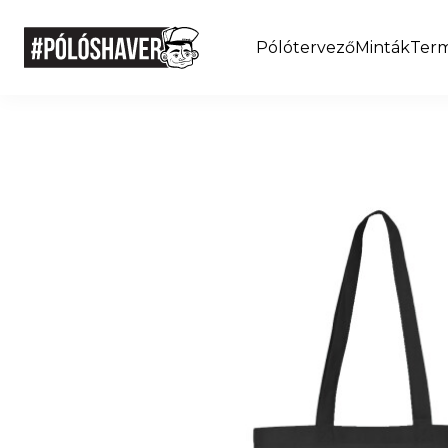
Pólótervező
Minták
Ter