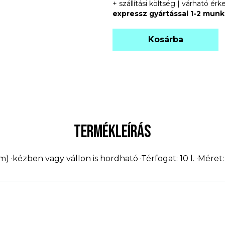
+ szállítási költség | várható é
expressz gyártással 1-2 mun
Kosárba
TERMÉKLEÍRÁS
 ·kézben vagy vállon is hordható ·Térfogat: 10 l. ·Méret