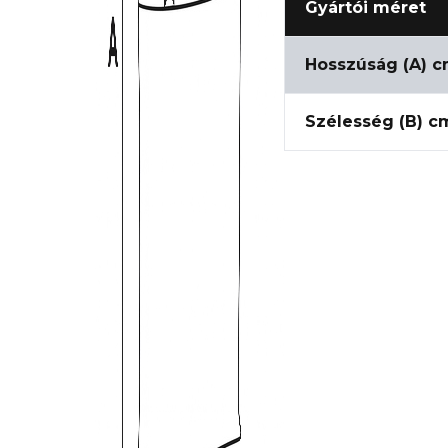
Gyártói méret
Hosszúság (A) 
Szélesség (B) c