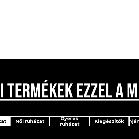
I TERMÉKEK EZZEL A M
Gyerek
zat
Női ruházat
Kiegészítők
Ajá
ruházat