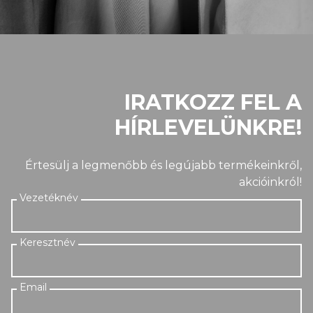
IRATKOZZ FEL A
HÍRLEVELÜNKRE!
Értesülj a legmenőbb és legújabb termékeinkről,
akcióinkról!