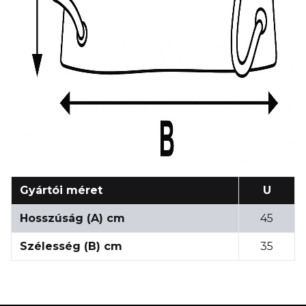
Gyártói méret
U
Hosszúság (A) cm
45
Szélesség (B) cm
35