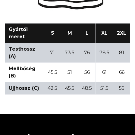
Gyártói
S
M
L
XL
2XL
méret
Testhossz
71
73.5
76
78.5
81
(A)
Mellbőség
45.5
51
56
61
66
(B)
Ujjhossz (C)
42.5
45.5
48.5
51.5
55