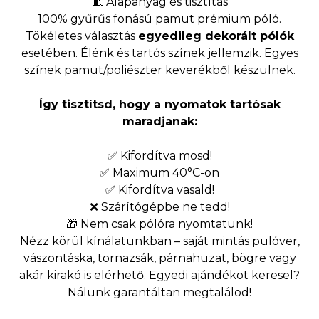
🧵 Alapanyag és tisztítás
100% gyűrűs fonású pamut prémium póló.
Tökéletes választás
egyedileg dekorált pólók
esetében. Élénk és tartós színek jellemzik. Egyes
színek pamut/poliészter keverékből készülnek.
Így tisztítsd, hogy a nyomatok tartósak
maradjanak:
✅ Kifordítva mosd!
✅ Maximum 40°C-on
✅ Kifordítva vasald!
❌ Szárítógépbe ne tedd!
🎁 Nem csak pólóra nyomtatunk!
Nézz körül kínálatunkban – saját mintás pulóver,
vászontáska, tornazsák, párnahuzat, bögre vagy
akár kirakó is elérhető. Egyedi ajándékot keresel?
Nálunk garantáltan megtalálod!