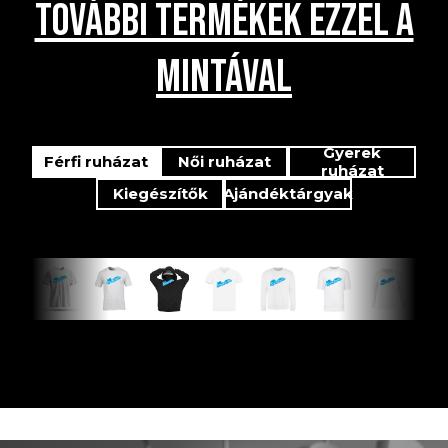
TOVÁBBI TERMÉKEK EZZEL A
MINTÁVAL
Gyerek
Férfi ruházat
Női ruházat
ruházat
Kiegészítők
Ajándéktárgyak