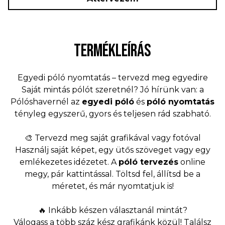
TERMÉKLEÍRÁS
Egyedi póló nyomtatás – tervezd meg egyedire
Saját mintás pólót szeretnél? Jó hírünk van: a
Pólóshavernél az
egyedi póló
és
póló nyomtatás
tényleg egyszerű, gyors és teljesen rád szabható.
🎨 Tervezd meg saját grafikával vagy fotóval
Használj saját képet, egy ütős szöveget vagy egy
emlékezetes idézetet. A
póló tervezés
online
megy, pár kattintással. Töltsd fel, állítsd be a
méretet, és már nyomtatjuk is!
🔥 Inkább készen választanál mintát?
Válogass a több száz kész grafikánk közül! Találsz