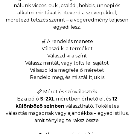
nálunk vicces, cuki, családi, hobbis, ünnepi és
alkalmi mintákat is. Keverd a szövegekkel,
méretezd tetszés szerint – a végeredmény teljesen
egyedi lesz.
🛒 A rendelés menete
Válaszd ki a terméket
Válaszd ki a színt
Válassz mintát, vagy tölts fel sajátot
Válaszd ki a megfelelő méretet
Rendeld meg, és mi szállítjuk is
📏 Méret és színválaszték
Ez a póló
S-2XL
méretben érhető el, és
12
különböző színben
választható. Tökéletes
választás magadnak vagy ajándékba – egyedi stílus,
amit tényleg te raksz össze.