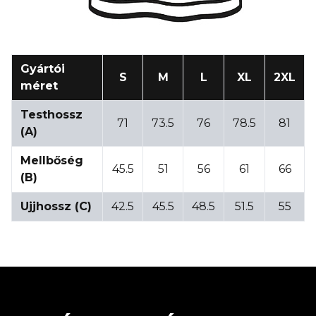
Gyártói
S
M
L
XL
2XL
méret
Testhossz
71
73.5
76
78.5
81
(A)
Mellbőség
45.5
51
56
61
66
(B)
Ujjhossz (C)
42.5
45.5
48.5
51.5
55