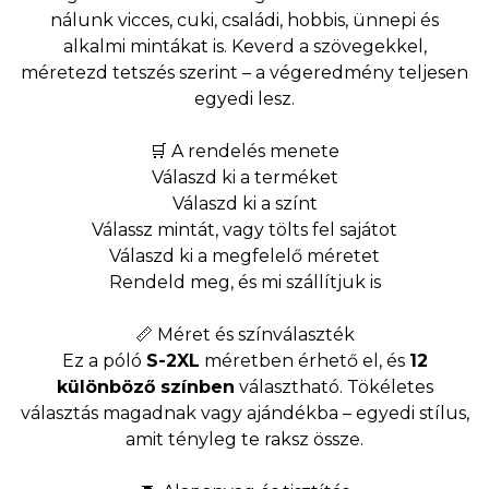
nálunk vicces, cuki, családi, hobbis, ünnepi és
alkalmi mintákat is. Keverd a szövegekkel,
méretezd tetszés szerint – a végeredmény teljesen
egyedi lesz.
🛒 A rendelés menete
Válaszd ki a terméket
Válaszd ki a színt
Válassz mintát, vagy tölts fel sajátot
Válaszd ki a megfelelő méretet
Rendeld meg, és mi szállítjuk is
📏 Méret és színválaszték
Ez a póló
S-2XL
méretben érhető el, és
12
különböző színben
választható. Tökéletes
választás magadnak vagy ajándékba – egyedi stílus,
amit tényleg te raksz össze.