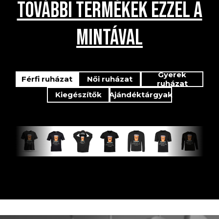
TOVÁBBI TERMÉKEK EZZEL A
MINTÁVAL
Gyerek
Férfi ruházat
Női ruházat
ruházat
Kiegészítők
Ajándéktárgyak