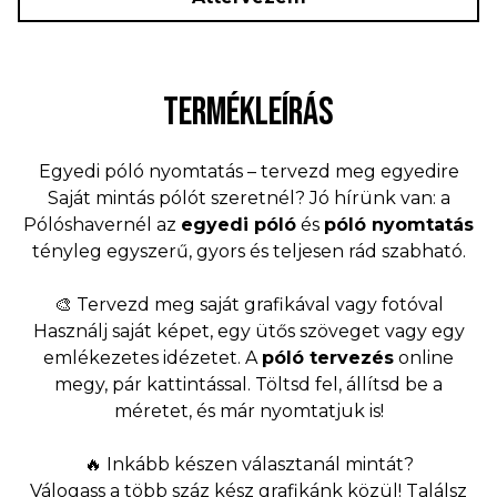
TERMÉKLEÍRÁS
Egyedi póló nyomtatás – tervezd meg egyedire
Saját mintás pólót szeretnél? Jó hírünk van: a
Pólóshavernél az
egyedi póló
és
póló nyomtatás
tényleg egyszerű, gyors és teljesen rád szabható.
🎨 Tervezd meg saját grafikával vagy fotóval
Használj saját képet, egy ütős szöveget vagy egy
emlékezetes idézetet. A
póló tervezés
online
megy, pár kattintással. Töltsd fel, állítsd be a
méretet, és már nyomtatjuk is!
🔥 Inkább készen választanál mintát?
Válogass a több száz kész grafikánk közül! Találsz