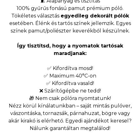
🧵 Alapanyag és tisztítás
100% gyűrűs fonású pamut prémium póló.
Tökéletes választás
egyedileg dekorált pólók
esetében. Élénk és tartós színek jellemzik. Egyes
színek pamut/poliészter keverékből készülnek.
Így tisztítsd, hogy a nyomatok tartósak
maradjanak:
✅ Kifordítva mosd!
✅ Maximum 40°C-on
✅ Kifordítva vasald!
❌ Szárítógépbe ne tedd!
🎁 Nem csak pólóra nyomtatunk!
Nézz körül kínálatunkban – saját mintás pulóver,
vászontáska, tornazsák, párnahuzat, bögre vagy
akár kirakó is elérhető. Egyedi ajándékot keresel?
Nálunk garantáltan megtalálod!