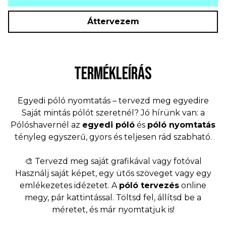
Áttervezem
TERMÉKLEÍRÁS
Egyedi póló nyomtatás – tervezd meg egyedire
Saját mintás pólót szeretnél? Jó hírünk van: a
Pólóshavernél az
egyedi póló
és
póló nyomtatás
tényleg egyszerű, gyors és teljesen rád szabható.
🎨 Tervezd meg saját grafikával vagy fotóval
Használj saját képet, egy ütős szöveget vagy egy
emlékezetes idézetet. A
póló tervezés
online
megy, pár kattintással. Töltsd fel, állítsd be a
méretet, és már nyomtatjuk is!