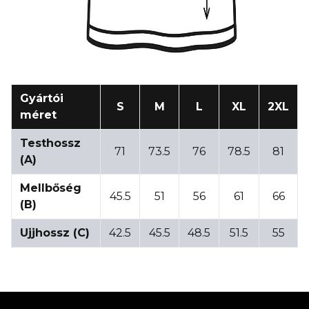
Gyártói
S
M
L
XL
2XL
méret
Testhossz
71
73.5
76
78.5
81
(A)
Mellbőség
45.5
51
56
61
66
(B)
Ujjhossz (C)
42.5
45.5
48.5
51.5
55