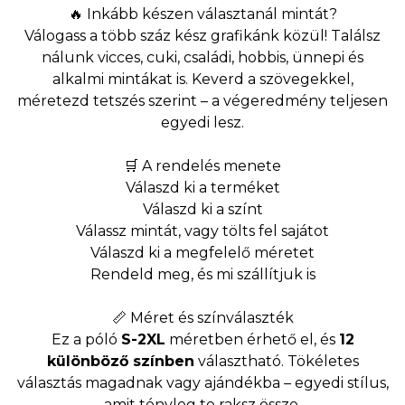
🔥 Inkább készen választanál mintát?
Válogass a több száz kész grafikánk közül! Találsz
nálunk vicces, cuki, családi, hobbis, ünnepi és
alkalmi mintákat is. Keverd a szövegekkel,
méretezd tetszés szerint – a végeredmény teljesen
egyedi lesz.
🛒 A rendelés menete
Válaszd ki a terméket
Válaszd ki a színt
Válassz mintát, vagy tölts fel sajátot
Válaszd ki a megfelelő méretet
Rendeld meg, és mi szállítjuk is
📏 Méret és színválaszték
Ez a póló
S-2XL
méretben érhető el, és
12
különböző színben
választható. Tökéletes
választás magadnak vagy ajándékba – egyedi stílus,
amit tényleg te raksz össze.