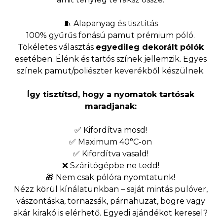
🧵 Alapanyag és tisztítás
100% gyűrűs fonású pamut prémium póló.
Tökéletes választás
egyedileg dekorált pólók
esetében. Élénk és tartós színek jellemzik. Egyes
színek pamut/poliészter keverékből készülnek.
Így tisztítsd, hogy a nyomatok tartósak
maradjanak:
✅ Kifordítva mosd!
✅ Maximum 40°C-on
✅ Kifordítva vasald!
❌ Szárítógépbe ne tedd!
🎁 Nem csak pólóra nyomtatunk!
Nézz körül kínálatunkban – saját mintás pulóver,
vászontáska, tornazsák, párnahuzat, bögre vagy
akár kirakó is elérhető. Egyedi ajándékot keresel?