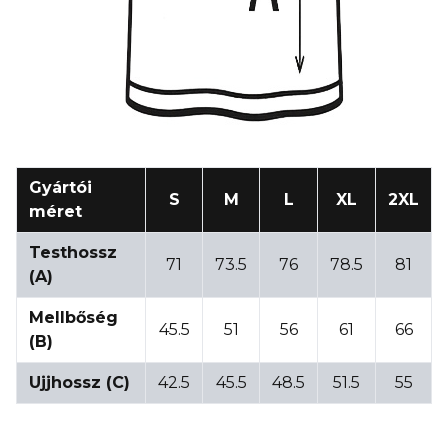
Gyártói
S
M
L
XL
2XL
méret
Testhossz
71
73.5
76
78.5
81
(A)
Mellbőség
45.5
51
56
61
66
(B)
Ujjhossz (C)
42.5
45.5
48.5
51.5
55