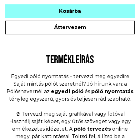
Kosárba
Áttervezem
TERMÉKLEÍRÁS
Egyedi póló nyomtatás – tervezd meg egyedire
Saját mintás pólót szeretnél? Jó hírünk van: a
Pólóshavernél az
egyedi póló
és
póló nyomtatás
tényleg egyszerű, gyors és teljesen rád szabható.
🎨 Tervezd meg saját grafikával vagy fotóval
Használj saját képet, egy ütős szöveget vagy egy
emlékezetes idézetet. A
póló tervezés
online
megy, pár kattintással. Töltsd fel, állítsd be a