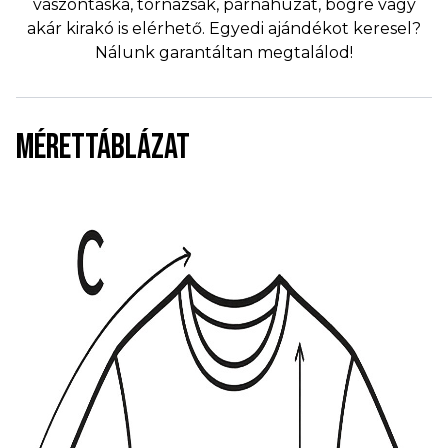
vászontáska, tornazsák, párnahuzat, bögre vagy
akár kirakó is elérhető. Egyedi ajándékot keresel?
Nálunk garantáltan megtalálod!
MÉRETTÁBLÁZAT