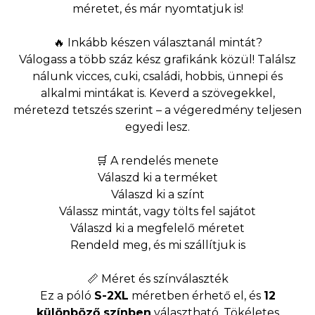
méretet, és már nyomtatjuk is!
🔥 Inkább készen választanál mintát?
Válogass a több száz kész grafikánk közül! Találsz
nálunk vicces, cuki, családi, hobbis, ünnepi és
alkalmi mintákat is. Keverd a szövegekkel,
méretezd tetszés szerint – a végeredmény teljesen
egyedi lesz.
🛒 A rendelés menete
Válaszd ki a terméket
Válaszd ki a színt
Válassz mintát, vagy tölts fel sajátot
Válaszd ki a megfelelő méretet
Rendeld meg, és mi szállítjuk is
📏 Méret és színválaszték
Ez a póló
S-2XL
méretben érhető el, és
12
különböző színben
választható. Tökéletes