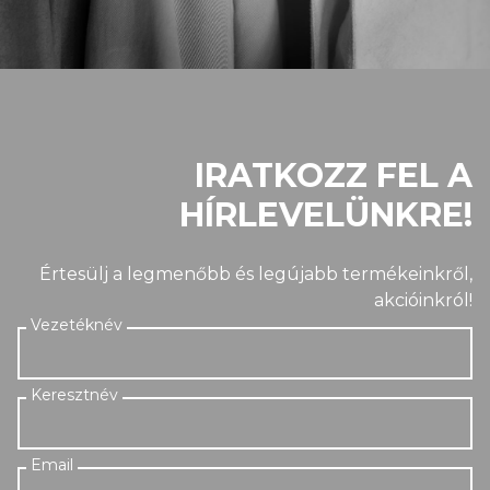
IRATKOZZ FEL A
HÍRLEVELÜNKRE!
Értesülj a legmenőbb és legújabb termékeinkről,
akcióinkról!