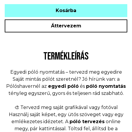
Kosárba
Áttervezem
TERMÉKLEÍRÁS
Egyedi póló nyomtatás – tervezd meg egyedire
Saját mintás pólót szeretnél? Jó hírünk van: a
Pólóshavernél az
egyedi póló
és
póló nyomtatás
tényleg egyszerű, gyors és teljesen rád szabható.
🎨 Tervezd meg saját grafikával vagy fotóval
Használj saját képet, egy ütős szöveget vagy egy
emlékezetes idézetet. A
póló tervezés
online
megy, pár kattintással. Töltsd fel, állítsd be a