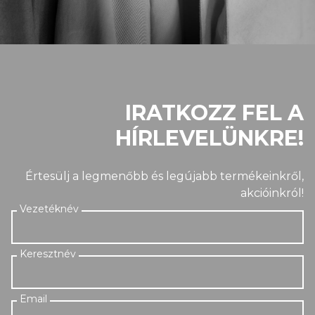
IRATKOZZ FEL A
HÍRLEVELÜNKRE!
Értesülj a legmenőbb és legújabb termékeinkről,
akcióinkról!