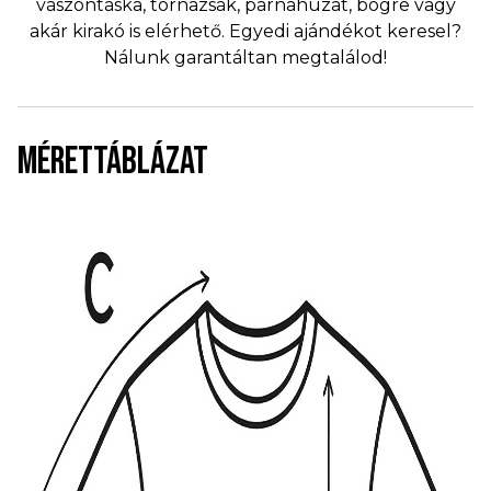
vászontáska, tornazsák, párnahuzat, bögre vagy
akár kirakó is elérhető. Egyedi ajándékot keresel?
Nálunk garantáltan megtalálod!
MÉRETTÁBLÁZAT