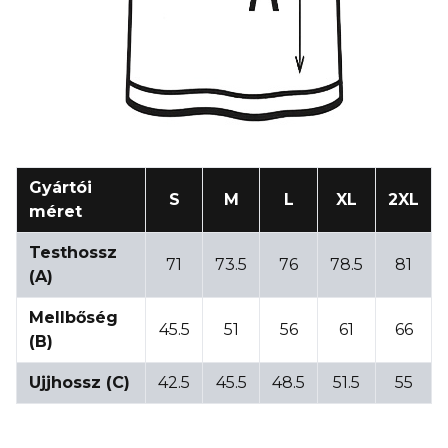
Gyártói
S
M
L
XL
2XL
méret
Testhossz
71
73.5
76
78.5
81
(A)
Mellbőség
45.5
51
56
61
66
(B)
Ujjhossz (C)
42.5
45.5
48.5
51.5
55