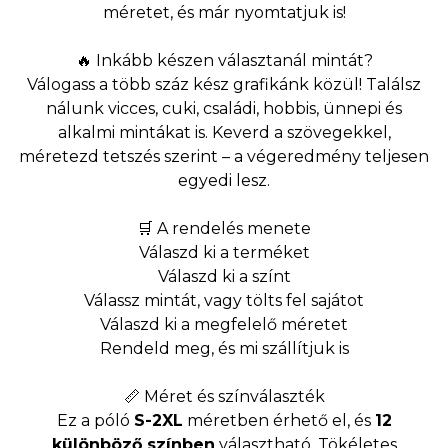
méretet, és már nyomtatjuk is!
🔥 Inkább készen választanál mintát?
Válogass a több száz kész grafikánk közül! Találsz
nálunk vicces, cuki, családi, hobbis, ünnepi és
alkalmi mintákat is. Keverd a szövegekkel,
méretezd tetszés szerint – a végeredmény teljesen
egyedi lesz.
🛒 A rendelés menete
Válaszd ki a terméket
Válaszd ki a színt
Válassz mintát, vagy tölts fel sajátot
Válaszd ki a megfelelő méretet
Rendeld meg, és mi szállítjuk is
📏 Méret és színválaszték
Ez a póló
S-2XL
méretben érhető el, és
12
különböző színben
választható. Tökéletes