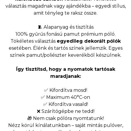
választás magadnak vagy ajándékba – egyedi stílus,
amit tényleg te raksz össze.
🧵 Alapanyag és tisztítás
100% gyűrűs fonású pamut prémium póló.
Tökéletes választás
egyedileg dekorált pólók
esetében. Élénk és tartós színek jellemzik. Egyes
színek pamut/poliészter keverékből készülnek.
Így tisztítsd, hogy a nyomatok tartósak
maradjanak:
✅ Kifordítva mosd!
✅ Maximum 40°C-on
✅ Kifordítva vasald!
❌ Szárítógépbe ne tedd!
🎁 Nem csak pólóra nyomtatunk!
Nézz körül kínálatunkban – saját mintás pulóver,