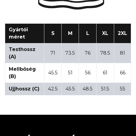
Gyártói
S
M
L
XL
2XL
méret
Testhossz
71
73.5
76
78.5
81
(A)
Mellbőség
45.5
51
56
61
66
(B)
Ujjhossz (C)
42.5
45.5
48.5
51.5
55