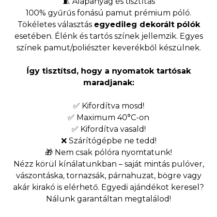
🧵 Alapanyag és tisztítás
100% gyűrűs fonású pamut prémium póló.
Tökéletes választás
egyedileg dekorált pólók
esetében. Élénk és tartós színek jellemzik. Egyes
színek pamut/poliészter keverékből készülnek.
Így tisztítsd, hogy a nyomatok tartósak
maradjanak:
✅ Kifordítva mosd!
✅ Maximum 40°C-on
✅ Kifordítva vasald!
❌ Szárítógépbe ne tedd!
🎁 Nem csak pólóra nyomtatunk!
Nézz körül kínálatunkban – saját mintás pulóver,
vászontáska, tornazsák, párnahuzat, bögre vagy
akár kirakó is elérhető. Egyedi ajándékot keresel?
Nálunk garantáltan megtalálod!