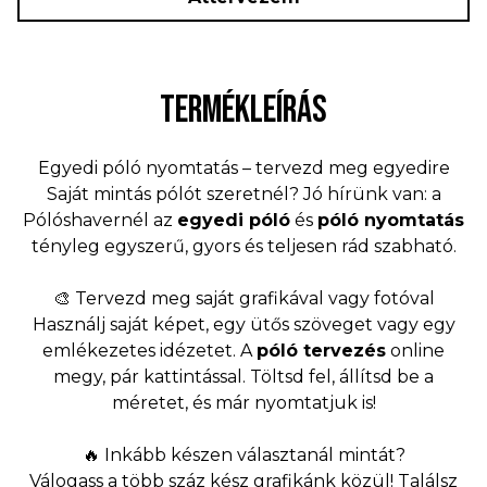
TERMÉKLEÍRÁS
Egyedi póló nyomtatás – tervezd meg egyedire
Saját mintás pólót szeretnél? Jó hírünk van: a
Pólóshavernél az
egyedi póló
és
póló nyomtatás
tényleg egyszerű, gyors és teljesen rád szabható.
🎨 Tervezd meg saját grafikával vagy fotóval
Használj saját képet, egy ütős szöveget vagy egy
emlékezetes idézetet. A
póló tervezés
online
megy, pár kattintással. Töltsd fel, állítsd be a
méretet, és már nyomtatjuk is!
🔥 Inkább készen választanál mintát?
Válogass a több száz kész grafikánk közül! Találsz