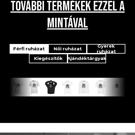
TOVÁBBI TERMÉKEK EZZEL A
MINTÁVAL
Gyerek
Férfi ruházat
Női ruházat
ruházat
Kiegészítők
Ajándéktárgyak