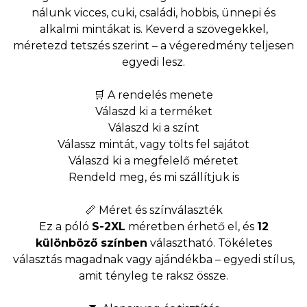
nálunk vicces, cuki, családi, hobbis, ünnepi és
alkalmi mintákat is. Keverd a szövegekkel,
méretezd tetszés szerint – a végeredmény teljesen
egyedi lesz.
🛒 A rendelés menete
Válaszd ki a terméket
Válaszd ki a színt
Válassz mintát, vagy tölts fel sajátot
Válaszd ki a megfelelő méretet
Rendeld meg, és mi szállítjuk is
📏 Méret és színválaszték
Ez a póló
S-2XL
méretben érhető el, és
12
különböző színben
választható. Tökéletes
választás magadnak vagy ajándékba – egyedi stílus,
amit tényleg te raksz össze.