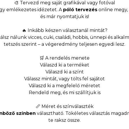
🎨 Tervezd meg saját grafikával vagy fotóval
egy emlékezetes idézetet. A
póló tervezés
online megy, p
és már nyomtatjuk is!
🔥 Inkább készen választanál mintát?
álsz nálunk vicces, cuki, családi, hobbis, ünnepi és alka
tetszés szerint – a végeredmény teljesen egyedi lesz.
🛒 A rendelés menete
Válaszd ki a terméket
Válaszd ki a színt
Válassz mintát, vagy tölts fel sajátot
Válaszd ki a megfelelő méretet
Rendeld meg, és mi szállítjuk is
📏 Méret és színválaszték
önböző színben
választható. Tökéletes választás magadn
te raksz össze.