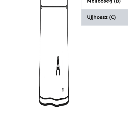
Mellbőség (B)
Ujjhossz (C)