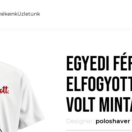
mékeink
Üzletünk
EGYEDI FÉ
ELFOGYOTT
VOLT MINT
Designer:
poloshaver