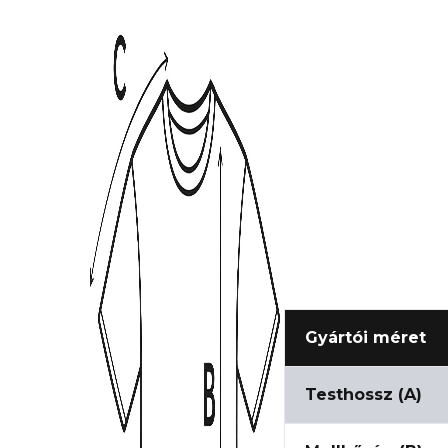
Gyártói méret
Testhossz (A)