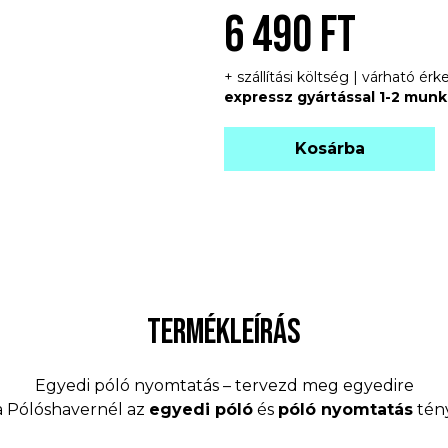
6 490 FT
+ szállítási költség | várható é
expressz gyártással 1-2 mun
Kosárba
TERMÉKLEÍRÁS
Egyedi póló nyomtatás – tervezd meg egyedire
 a Pólóshavernél az
egyedi póló
és
póló nyomtatás
tény