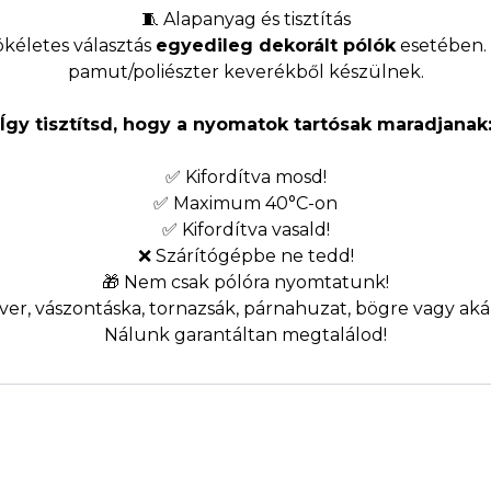
🧵 Alapanyag és tisztítás
kéletes választás
egyedileg dekorált pólók
esetében. 
pamut/poliészter keverékből készülnek.
Így tisztítsd, hogy a nyomatok tartósak maradjanak
✅ Kifordítva mosd!
✅ Maximum 40°C-on
✅ Kifordítva vasald!
❌ Szárítógépbe ne tedd!
🎁 Nem csak pólóra nyomtatunk!
er, vászontáska, tornazsák, párnahuzat, bögre vagy akár
Nálunk garantáltan megtalálod!