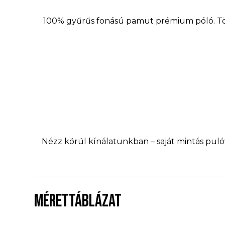
100% gyűrűs fonású pamut prémium póló. Tö
Nézz körül kínálatunkban – saját mintás pulóv
MÉRETTÁBLÁZAT