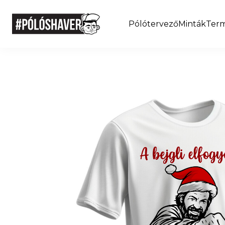
Pólótervező
Minták
Ter