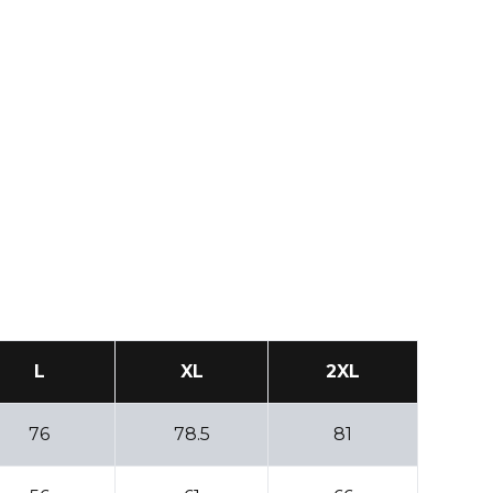
L
XL
2XL
76
78.5
81