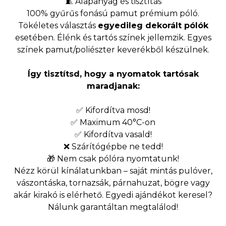
🧵 Alapanyag és tisztítás
100% gyűrűs fonású pamut prémium póló.
Tökéletes választás
egyedileg dekorált pólók
esetében. Élénk és tartós színek jellemzik. Egyes
színek pamut/poliészter keverékből készülnek.
Így tisztítsd, hogy a nyomatok tartósak
maradjanak:
✅ Kifordítva mosd!
✅ Maximum 40°C-on
✅ Kifordítva vasald!
❌ Szárítógépbe ne tedd!
🎁 Nem csak pólóra nyomtatunk!
Nézz körül kínálatunkban – saját mintás pulóver,
vászontáska, tornazsák, párnahuzat, bögre vagy
akár kirakó is elérhető. Egyedi ajándékot keresel?
Nálunk garantáltan megtalálod!