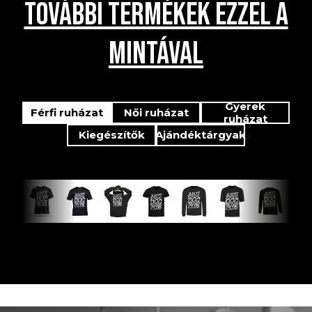
TOVÁBBI TERMÉKEK EZZEL A
MINTÁVAL
Gyerek
Férfi ruházat
Női ruházat
ruházat
Kiegészítők
Ajándéktárgyak