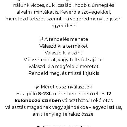
nálunk vicces, cuki, családi, hobbis, ünnepi és
alkalmi mintákat is. Keverd a szövegekkel,
méretezd tetszés szerint – a végeredmény teljesen
egyedi lesz.
🛒 A rendelés menete
Válaszd ki a terméket
Válaszd ki a színt
Válassz mintát, vagy tölts fel sajátot
Válaszd ki a megfelelő méretet
Rendeld meg, és mi szállítjuk is
📏 Méret és színválaszték
Ez a póló
S-2XL
méretben érhető el, és
12
különböző színben
választható. Tökéletes
választás magadnak vagy ajándékba – egyedi stílus,
amit tényleg te raksz össze.