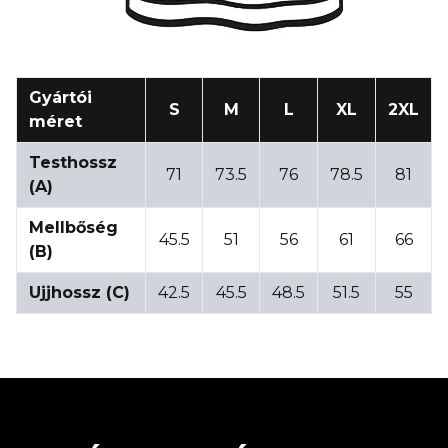
Gyártói
S
M
L
XL
2XL
méret
Testhossz
71
73.5
76
78.5
81
(A)
Mellbőség
45.5
51
56
61
66
(B)
Ujjhossz (C)
42.5
45.5
48.5
51.5
55