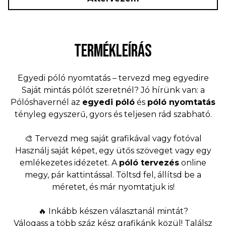
TERMÉKLEÍRÁS
Egyedi póló nyomtatás – tervezd meg egyedire
Saját mintás pólót szeretnél? Jó hírünk van: a
Pólóshavernél az
egyedi póló
és
póló nyomtatás
tényleg egyszerű, gyors és teljesen rád szabható.
🎨 Tervezd meg saját grafikával vagy fotóval
Használj saját képet, egy ütős szöveget vagy egy
emlékezetes idézetet. A
póló tervezés
online
megy, pár kattintással. Töltsd fel, állítsd be a
méretet, és már nyomtatjuk is!
🔥 Inkább készen választanál mintát?
Válogass a több száz kész grafikánk közül! Találsz