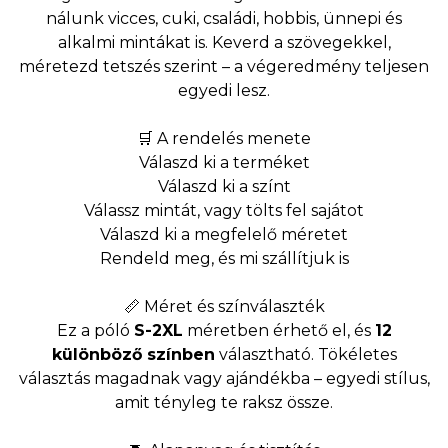
nálunk vicces, cuki, családi, hobbis, ünnepi és
alkalmi mintákat is. Keverd a szövegekkel,
méretezd tetszés szerint – a végeredmény teljesen
egyedi lesz.
🛒 A rendelés menete
Válaszd ki a terméket
Válaszd ki a színt
Válassz mintát, vagy tölts fel sajátot
Válaszd ki a megfelelő méretet
Rendeld meg, és mi szállítjuk is
📏 Méret és színválaszték
Ez a póló
S-2XL
méretben érhető el, és
12
különböző színben
választható. Tökéletes
választás magadnak vagy ajándékba – egyedi stílus,
amit tényleg te raksz össze.