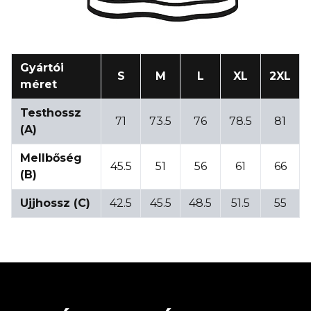
Gyártói
S
M
L
XL
2XL
méret
Testhossz
71
73.5
76
78.5
81
(A)
Mellbőség
45.5
51
56
61
66
(B)
Ujjhossz (C)
42.5
45.5
48.5
51.5
55