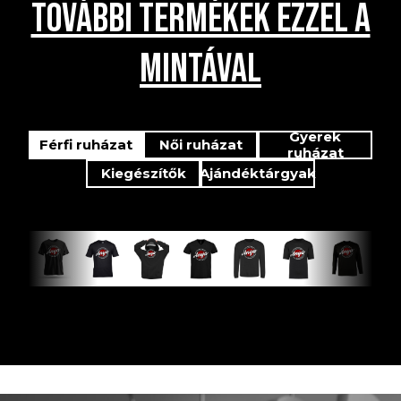
TOVÁBBI TERMÉKEK EZZEL A
MINTÁVAL
Gyerek
Férfi ruházat
Női ruházat
ruházat
Kiegészítők
Ajándéktárgyak