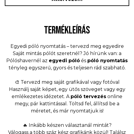
TERMÉKLEÍRÁS
Egyedi póló nyomtatás – tervezd meg egyedire
Saját mintás pólót szeretnél? Jó hírünk van: a
Pólóshavernél az
egyedi póló
és
póló nyomtatás
tényleg egyszerű, gyors és teljesen rád szabható.
🎨 Tervezd meg saját grafikával vagy fotóval
Használj saját képet, egy ütős szöveget vagy egy
emlékezetes idézetet. A
póló tervezés
online
megy, pár kattintással. Töltsd fel, állítsd be a
méretet, és már nyomtatjuk is!
🔥 Inkább készen választanál mintát?
Válogass a több száz kész grafikánk közül! Találsz