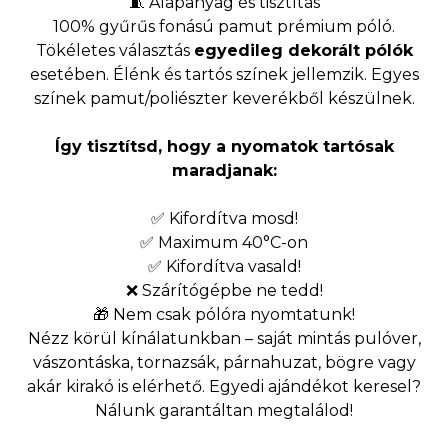
🧵 Alapanyag és tisztítás
100% gyűrűs fonású pamut prémium póló.
Tökéletes választás
egyedileg dekorált pólók
esetében. Élénk és tartós színek jellemzik. Egyes
színek pamut/poliészter keverékből készülnek.
Így tisztítsd, hogy a nyomatok tartósak
maradjanak:
✅ Kifordítva mosd!
✅ Maximum 40°C-on
✅ Kifordítva vasald!
❌ Szárítógépbe ne tedd!
🎁 Nem csak pólóra nyomtatunk!
Nézz körül kínálatunkban – saját mintás pulóver,
vászontáska, tornazsák, párnahuzat, bögre vagy
akár kirakó is elérhető. Egyedi ajándékot keresel?
Nálunk garantáltan megtalálod!