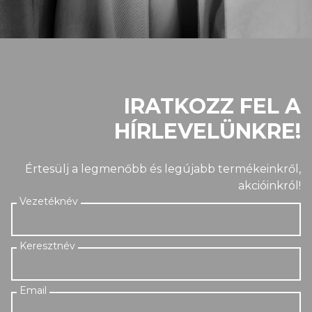
IRATKOZZ FEL A
HÍRLEVELÜNKRE!
Értesülj a legmenőbb és legújabb termékeinkről,
akcióinkról!