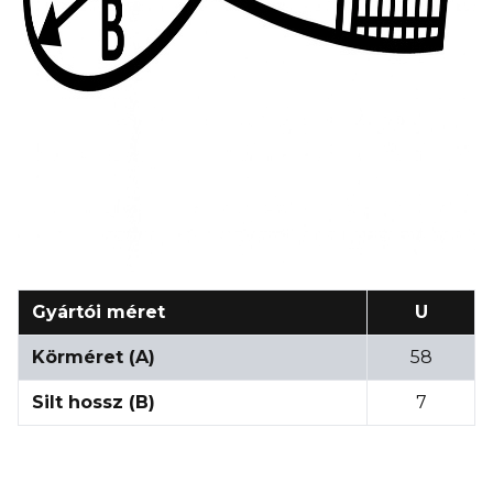
Gyártói méret
U
Körméret (A)
58
Silt hossz (B)
7