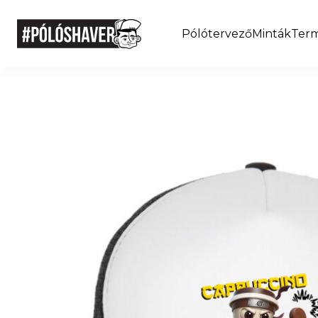
Pólótervező
Minták
Ter