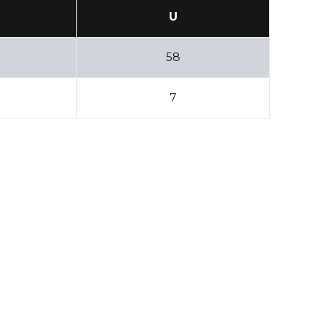
U
58
7