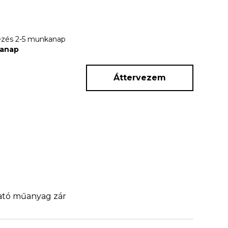
rkezés 2-5 munkanap
kanap
Áttervezem
ható műanyag zár