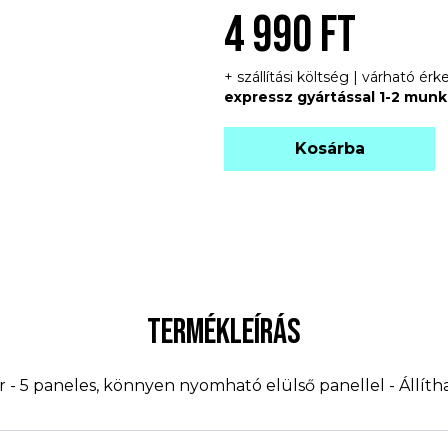
4 990 FT
+ szállítási költség | várható é
expressz gyártással 1-2 mun
Kosárba
TERMÉKLEÍRÁS
er - 5 paneles, könnyen nyomható elülső panellel - Állít