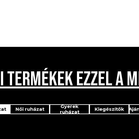
I TERMÉKEK EZZEL A M
Gyerek
zat
Női ruházat
Kiegészítők
Ajá
ruházat