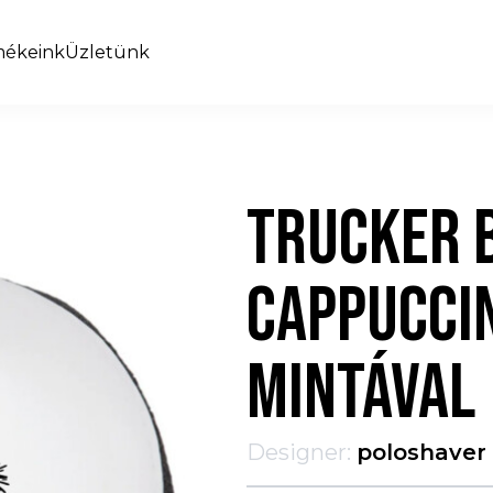
mékeink
Üzletünk
TRUCKER 
CAPPUCCI
MINTÁVAL
Designer:
poloshaver