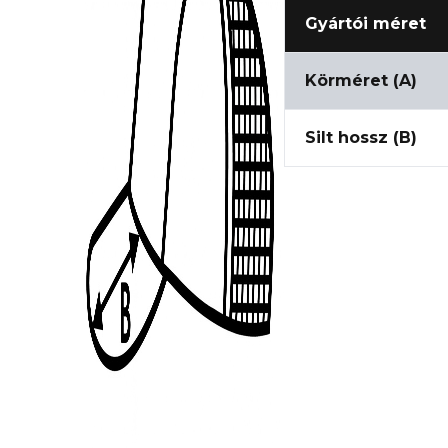
Gyártói méret
Körméret (A)
Silt hossz (B)