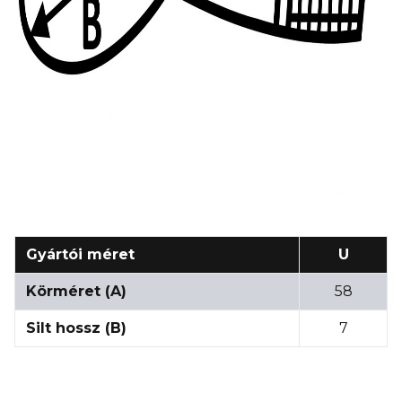
Gyártói méret
U
Körméret (A)
58
Silt hossz (B)
7