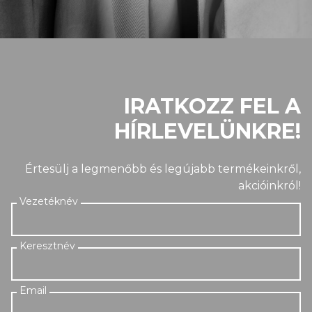
IRATKOZZ FEL A
HÍRLEVELÜNKRE!
Értesülj a legmenőbb és legújabb termékeinkről,
akcióinkról!