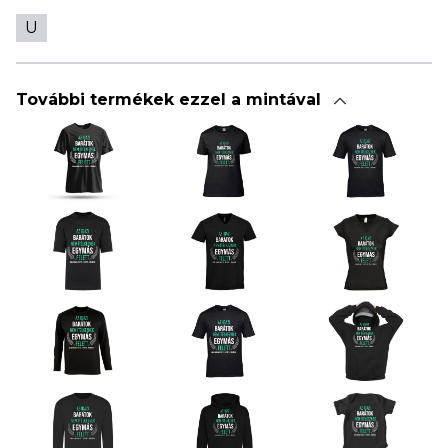
U
További termékek ezzel a mintával