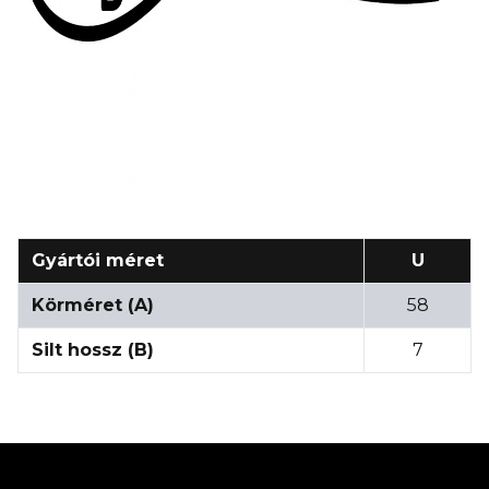
Gyártói méret
U
Körméret (A)
58
Silt hossz (B)
7