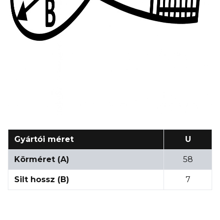
Gyártói méret
U
Körméret (A)
58
Silt hossz (B)
7