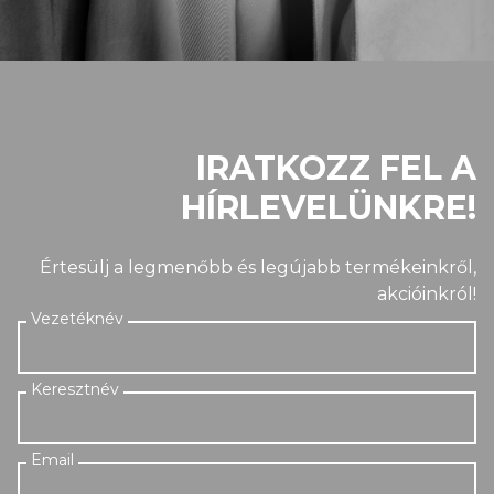
IRATKOZZ FEL A
HÍRLEVELÜNKRE!
Értesülj a legmenőbb és legújabb termékeinkről,
akcióinkról!