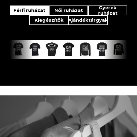
Gyerek
Férfi ruházat
Női ruházat
ruházat
Kiegészítők
Ajándéktárgyak