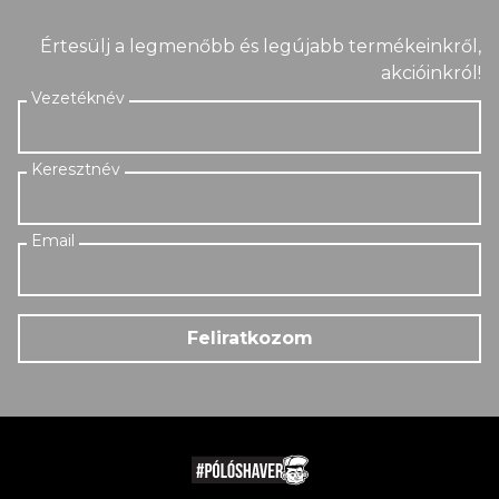
Értesülj a legmenőbb és legújabb termékeinkről,
akcióinkról!
Feliratkozom