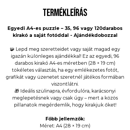
TERMÉKLEÍRÁS
Egyedi A4-es puzzle – 35, 96 vagy 120darabos
kirakó a saját fotóddal - Ajándékdobozzal
🧩 Lepd meg szeretteidet vagy saját magad egy
igazán különleges ajándékkal! Ez az egyedi, 96
darabos kirakó A4-es méretben (28 × 19 cm)
tökéletes választás, ha egy emlékezetes fotót,
grafikát vagy üzenetet szeretnél játékos formában
viszontlátni.
🎁 Ideális szülinapra, évfordulóra, karácsonyi
meglepetésnek vagy csak úgy – mert a közös
pillanatok megérdemlik, hogy kirakjuk őket!
Főbb jellemzők:
Méret: A4 (28 × 19 cm)