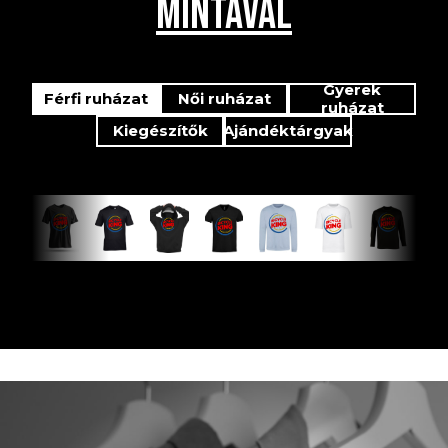
MINTÁVAL
Gyerek
Férfi ruházat
Női ruházat
ruházat
Kiegészítők
Ajándéktárgyak